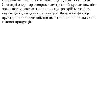
керуванням повністю змінила підхід до виробництва.
Сьогодні оператор створює електронний кресленик, після
чого система автоматично виконує розкрій матеріалу
відповідно до заданих параметрів. Людський фактор
практично виключений, що позитивно впливає на якість
готової продукції.