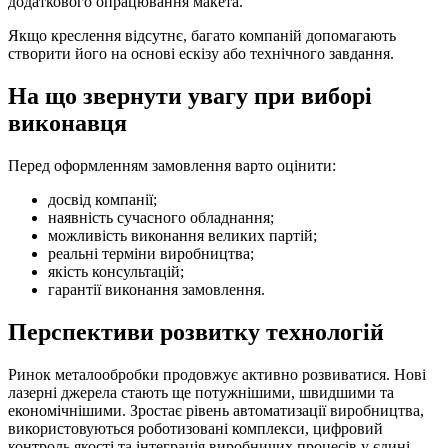
додаткового опрацювання макета.
Якщо креслення відсутнє, багато компаній допомагають
створити його на основі ескізу або технічного завдання.
На що звернути увагу при виборі
виконавця
Перед оформленням замовлення варто оцінити:
досвід компанії;
наявність сучасного обладнання;
можливість виконання великих партій;
реальні терміни виробництва;
якість консультацій;
гарантії виконання замовлення.
Перспективи розвитку технологій
Ринок металообробки продовжує активно розвиватися. Нові
лазерні джерела стають ще потужнішими, швидшими та
економічнішими. Зростає рівень автоматизації виробництва,
використовуються роботизовані комплекси, цифровий
контроль якості та інтеграція виробничих процесів у єдині