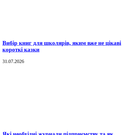
Вибір книг для школярів, яким вже не цікаві
короткі казки
31.07.2026
Які необхідні журнали підприємству та як