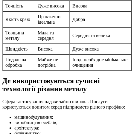
Точність
Дуже висока
Висока
Практично
Якість краю
Добра
ідеальна
Товщина
Мала та
Середня та велика
металу
середня
Швидкість
Висока
Дуже висока
Подальша
Майже не
Іноді необхідне мінімальне
обробка
потрібна
очищення
Де використовуються сучасні
технології різання металу
Сфера застосування надзвичайно широка. Послуги
користуються попитом серед підприємств різного профілю:
машинобудування;
виробництво меблів;
архітектура;
будівництво;