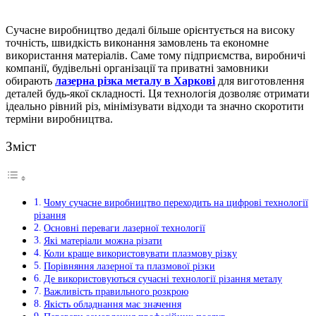
Сучасне виробництво дедалі більше орієнтується на високу
точність, швидкість виконання замовлень та економне
використання матеріалів.
Саме тому підприємства, виробничі
компанії, будівельні організації та приватні замовники
обирають
лазерна різка металу в Харкові
для виготовлення
деталей будь-якої складності. Ця технологія дозволяє отримати
ідеально рівний різ, мінімізувати відходи та значно скоротити
терміни виробництва.
Зміст
Чому сучасне виробництво переходить на цифрові технології
різання
Основні переваги лазерної технології
Які матеріали можна різати
Коли краще використовувати плазмову різку
Порівняння лазерної та плазмової різки
Де використовуються сучасні технології різання металу
Важливість правильного розкрою
Якість обладнання має значення