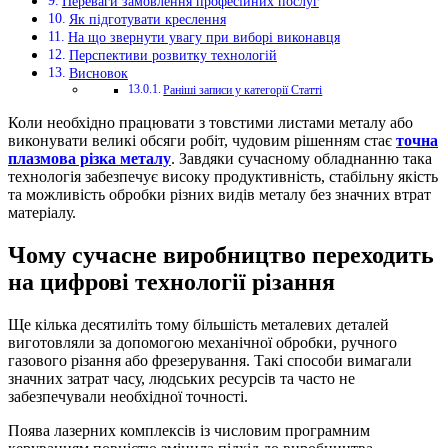
Переваги замовлення професійних послуг
Як підготувати креслення
На що звернути увагу при виборі виконавця
Перспективи розвитку технологій
Висновок
Раніші записи у категорії Статті
Коли необхідно працювати з товстими листами металу або
виконувати великі обсяги робіт, чудовим рішенням стає
точна
плазмова різка металу
. Завдяки сучасному обладнанню така
технологія забезпечує високу продуктивність, стабільну якість
та можливість обробки різних видів металу без значних втрат
матеріалу.
Чому сучасне виробництво переходить
на цифрові технології різання
Ще кілька десятиліть тому більшість металевих деталей
виготовляли за допомогою механічної обробки, ручного
газового різання або фрезерування. Такі способи вимагали
значних затрат часу, людських ресурсів та часто не
забезпечували необхідної точності.
Поява лазерних комплексів із числовим програмним