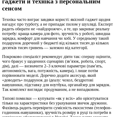
гаджети й техніка з персональним
сенсом
Техніка часто виграє завдяки користі: якісний гаджет щодня
нагадує про турботу, а не припадає пилом у шухляді. Експерт
радить обирати не «найдорожче», а те, що закриває реальну
потребу: краща камера для фото, зручність у роботі, швидша
зарядка, комфорт для навчання чи хобі. У середньому такий
подарунок доречний у бюджеті від кількох тисяч до кількох
десятків тисяч гривень — залежно від категорії.
Покроково спеціаліст рекомендує діяти так: спершу оцінити,
чого бракує у щоденних сценаріях (зв’язок, робота, спорт,
дім), далі — визначити 2–3 ключові параметри (пам’ять,
автономність, вага, потужність, камера), і лише потім
порівнювати моделі. Доречно додати аксесуар, який
«доводить» подарунок до ідеалу: чохол, бездротові
навушники, підставку для ноутбука, органайзер для зарядок.
Так комплект виглядає продуманим, а не випадковим.
Типові помилки — купувати «як у всіх» або орієнтуватися
тільки на характеристики без урахування звичок дружини.
Фахівець радить перевірити сумісність екосистеми (телефон-
годинник-навушники), зручність розміру в руці та потреби в