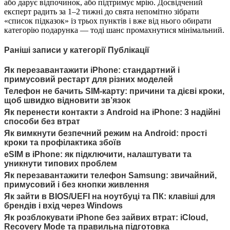
або дарує відпочинок, або підтримує мрію. Досвідчений
експерт радить за 1–2 тижні до свята непомітно зібрати
«список підказок» із трьох пунктів і вже від нього обирати
категорію подарунка — тоді шанс промахнутися мінімальний.
Раніші записи у категорії Публікації
Як перезавантажити iPhone: стандартний і
примусовий рестарт для різних моделей
Телефон не бачить SIM-карту: причини та дієві кроки,
щоб швидко відновити зв’язок
Як перенести контакти з Android на iPhone: 3 надійні
способи без втрат
Як вимкнути безпечний режим на Android: прості
кроки та профілактика збоїв
eSIM в iPhone: як підключити, налаштувати та
уникнути типових проблем
Як перезавантажити телефон Samsung: звичайний,
примусовий і без кнопки живлення
Як зайти в BIOS/UEFI на ноутбуці та ПК: клавіші для
брендів і вхід через Windows
Як розблокувати iPhone без зайвих втрат: iCloud,
Recovery Mode та правильна підготовка