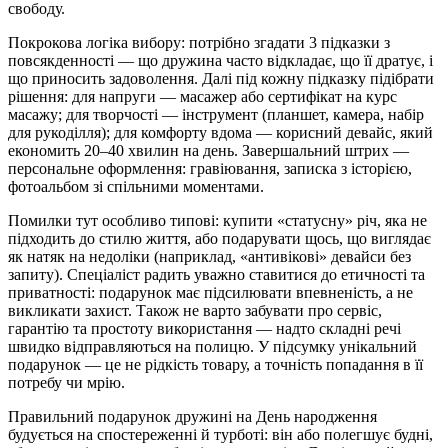
свободу.
Покрокова логіка вибору: потрібно згадати 3 підказки з
повсякденності — що дружина часто відкладає, що її дратує, і
що приносить задоволення. Далі під кожну підказку підібрати
рішення: для напруги — масажер або сертифікат на курс
масажу; для творчості — інструмент (планшет, камера, набір
для рукоділля); для комфорту вдома — корисний девайс, який
економить 20–40 хвилин на день. Завершальний штрих —
персональне оформлення: гравіювання, записка з історією,
фотоальбом зі спільними моментами.
Помилки тут особливо типові: купити «статусну» річ, яка не
підходить до стилю життя, або подарувати щось, що виглядає
як натяк на недоліки (наприклад, «антивікові» девайси без
запиту). Спеціаліст радить уважно ставитися до етичності та
приватності: подарунок має підсилювати впевненість, а не
викликати захист. Також не варто забувати про сервіс,
гарантію та простоту використання — надто складні речі
швидко відправляються на полицю. У підсумку унікальний
подарунок — це не рідкість товару, а точність попадання в її
потребу чи мрію.
Правильний подарунок дружині на День народження
будується на спостереженні й турботі: він або полегшує будні,