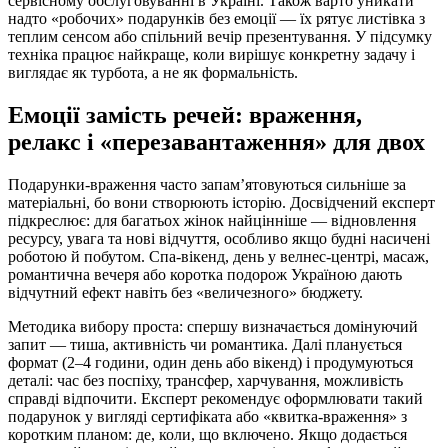
сервісному обслуговуванні в Україні. Також варто уникати
надто «робочих» подарунків без емоції — їх рятує листівка з
теплим сенсом або спільний вечір презентування. У підсумку
техніка працює найкраще, коли вирішує конкретну задачу і
виглядає як турбота, а не як формальність.
Емоції замість речей: враження,
релакс і «перезавантаження» для двох
Подарунки-враження часто запам’ятовуються сильніше за
матеріальні, бо вони створюють історію. Досвідчений експерт
підкреслює: для багатьох жінок найцінніше — відновлення
ресурсу, увага та нові відчуття, особливо якщо будні насичені
роботою й побутом. Спа-вікенд, день у велнес-центрі, масаж,
романтична вечеря або коротка подорож Україною дають
відчутний ефект навіть без «величезного» бюджету.
Методика вибору проста: спершу визначається домінуючий
запит — тиша, активність чи романтика. Далі планується
формат (2–4 години, один день або вікенд) і продумуються
деталі: час без поспіху, трансфер, харчування, можливість
справді відпочити. Експерт рекомендує оформлювати такий
подарунок у вигляді сертифіката або «квитка-враження» з
коротким планом: де, коли, що включено. Якщо додається