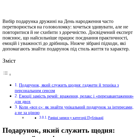
Вибір подарунка дружині на День народження часто
перетворюється на головоломку: хочеться здивувати, але не
повторитися й не схибити з доречністю. Досвідчений експерт
пояснює, що найсильніше працює поєднання практичності,
емоцій і уважності до дрібниць. Нижче зібрані підходи, які
допомагають знайти подарунок під стиль життя та характер.
Зміст
Подарунок, який служить щодня: гаджети й техніка з
персональним сенсом
Емоції замість речей: враження, релакс і «перезавантаження»
для двох
Коли «все є»: як знайти унікальний подарунок за інтересами,
а не за ціною
Раніші записи у категорії Публікації
Подарунок, який служить щодня: