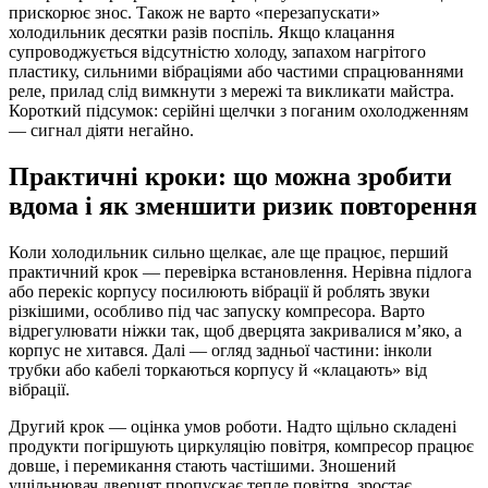
прискорює знос. Також не варто «перезапускати»
холодильник десятки разів поспіль. Якщо клацання
супроводжується відсутністю холоду, запахом нагрітого
пластику, сильними вібраціями або частими спрацюваннями
реле, прилад слід вимкнути з мережі та викликати майстра.
Короткий підсумок: серійні щелчки з поганим охолодженням
— сигнал діяти негайно.
Практичні кроки: що можна зробити
вдома і як зменшити ризик повторення
Коли холодильник сильно щелкає, але ще працює, перший
практичний крок — перевірка встановлення. Нерівна підлога
або перекіс корпусу посилюють вібрації й роблять звуки
різкішими, особливо під час запуску компресора. Варто
відрегулювати ніжки так, щоб дверцята закривалися м’яко, а
корпус не хитався. Далі — огляд задньої частини: інколи
трубки або кабелі торкаються корпусу й «клацають» від
вібрації.
Другий крок — оцінка умов роботи. Надто щільно складені
продукти погіршують циркуляцію повітря, компресор працює
довше, і перемикання стають частішими. Зношений
ущільнювач дверцят пропускає тепле повітря, зростає