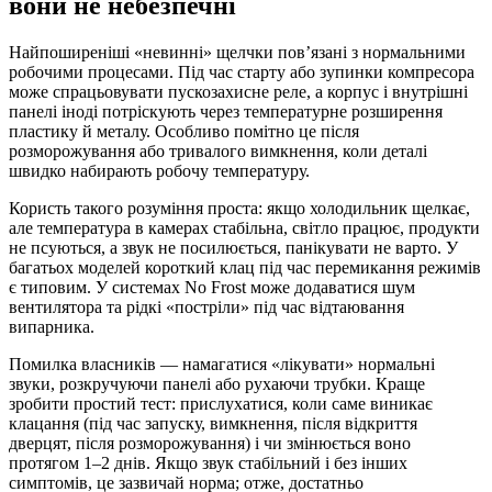
вони не небезпечні
Найпоширеніші «невинні» щелчки пов’язані з нормальними
робочими процесами. Під час старту або зупинки компресора
може спрацьовувати пускозахисне реле, а корпус і внутрішні
панелі іноді потріскують через температурне розширення
пластику й металу. Особливо помітно це після
розморожування або тривалого вимкнення, коли деталі
швидко набирають робочу температуру.
Користь такого розуміння проста: якщо холодильник щелкає,
але температура в камерах стабільна, світло працює, продукти
не псуються, а звук не посилюється, панікувати не варто. У
багатьох моделей короткий клац під час перемикання режимів
є типовим. У системах No Frost може додаватися шум
вентилятора та рідкі «постріли» під час відтаювання
випарника.
Помилка власників — намагатися «лікувати» нормальні
звуки, розкручуючи панелі або рухаючи трубки. Краще
зробити простий тест: прислухатися, коли саме виникає
клацання (під час запуску, вимкнення, після відкриття
дверцят, після розморожування) і чи змінюється воно
протягом 1–2 днів. Якщо звук стабільний і без інших
симптомів, це зазвичай норма; отже, достатньо