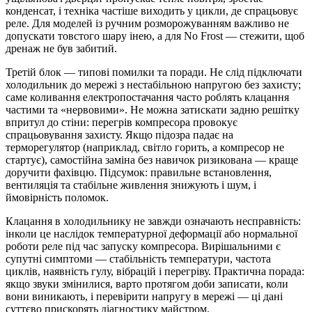
конденсат, і техніка частіше виходить у цикли, де спрацьовує
реле. Для моделей із ручним розморожуванням важливо не
допускати товстого шару інею, а для No Frost — стежити, щоб
дренаж не був забитий.
Третій блок — типові помилки та поради. Не слід підключати
холодильник до мережі з нестабільною напругою без захисту;
саме коливання електропостачання часто роблять клацання
частими та «нервовими». Не можна затискати задню решітку
впритул до стіни: перегрів компресора провокує
спрацьовування захисту. Якщо підозра падає на
терморегулятор (наприклад, світло горить, а компресор не
стартує), самостійна заміна без навичок ризикована — краще
доручити фахівцю. Підсумок: правильне встановлення,
вентиляція та стабільне живлення знижують і шум, і
ймовірність поломок.
Клацання в холодильнику не завжди означають несправність:
інколи це наслідок температурної деформації або нормальної
роботи реле під час запуску компресора. Вирішальними є
супутні симптоми — стабільність температури, частота
циклів, наявність гулу, вібрацій і перегріву. Практична порада:
якщо звуки змінилися, варто протягом доби записати, коли
вони виникають, і перевірити напругу в мережі — ці дані
суттєво прискорять діагностику майстром.