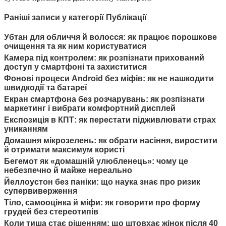
Раніші записи у категорії Публікації
Убтан для обличчя й волосся: як працює порошкове
очищення та як ним користуватися
Камера під контролем: як розпізнати прихований
доступ у смартфоні та захиститися
Фонові процеси Android без міфів: як не нашкодити
швидкодії та батареї
Екран смартфона без розчарувань: як розпізнати
маркетинг і вибрати комфортний дисплей
Експозиція в КПТ: як перестати підживлювати страх
униканням
Домашня мікрозелень: як обрати насіння, виростити
й отримати максимум користі
Бегемот як «домашній улюбленець»: чому це
небезпечно й майже нереально
Йеллоустон без паніки: що наука знає про ризик
супервиверження
Тіло, самооцінка й міфи: як говорити про форму
грудей без стереотипів
Коли тиша стає рішенням: що штовхає жінок після 40