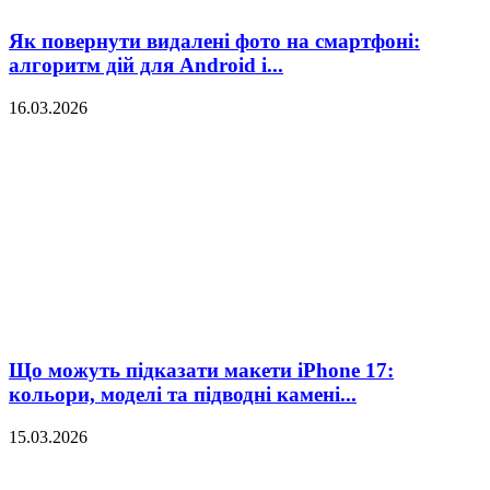
Як повернути видалені фото на смартфоні:
алгоритм дій для Android і...
16.03.2026
Що можуть підказати макети iPhone 17:
кольори, моделі та підводні камені...
15.03.2026