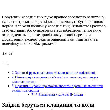
Побутовий холодильник рідко працює абсолютно безшумно:
гул, легкі тріски та короткі клацання можуть бути частиною
норми. Але коли щелчок у холодильнику з’являється раптово,
стає частішим або супроводжується вібраціями та поганим
охолодженням, це вже привід для уважної перевірки.
Досвідчений експерт радить оцінювати не лише звук, а й
поведінку техніки між циклами.
Зміст
Звідки беруться клацання та коли вони не небезпечні
Ознаки, що клацання пов’язані з поломкою, та швидка
самодіагностика
Практичні кроки: що можна зробити вдома і як зменшити
ризик повторення
Раніші записи у категорії Публікації
Звідки беруться клацання та коли