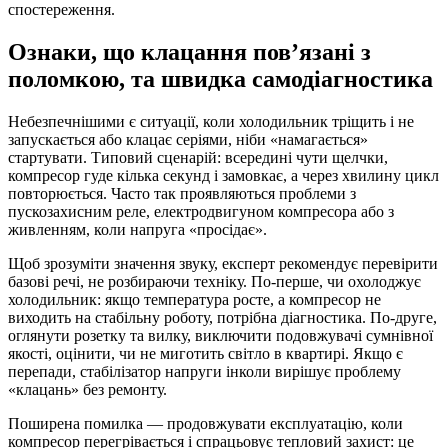
спостереження.
Ознаки, що клацання пов’язані з
поломкою, та швидка самодіагностика
Небезпечнішими є ситуації, коли холодильник тріщить і не
запускається або клацає серіями, ніби «намагається»
стартувати. Типовий сценарій: всередині чути щелчки,
компресор гуде кілька секунд і замовкає, а через хвилину цикл
повторюється. Часто так проявляються проблеми з
пускозахисним реле, електродвигуном компресора або з
живленням, коли напруга «просідає».
Щоб зрозуміти значення звуку, експерт рекомендує перевірити
базові речі, не розбираючи техніку. По-перше, чи охолоджує
холодильник: якщо температура росте, а компресор не
виходить на стабільну роботу, потрібна діагностика. По-друге,
оглянути розетку та вилку, виключити подовжувачі сумнівної
якості, оцінити, чи не миготить світло в квартирі. Якщо є
перепади, стабілізатор напруги інколи вирішує проблему
«клацань» без ремонту.
Поширена помилка — продовжувати експлуатацію, коли
компресор перегрівається і спрацьовує тепловий захист: це