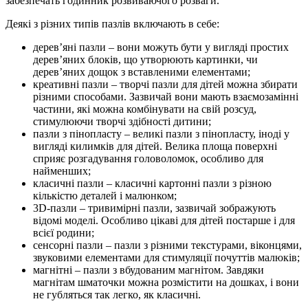
забезпечать годинник розвиваючого розваги.
Деякі з різних типів пазлів включають в себе:
дерев’яні пазли – вони можуть бути у вигляді простих
дерев’яних блоків, що утворюють картинки, чи
дерев’яних дощок з вставленими елементами;
креативні пазли – творчі пазли для дітей можна збирати
різними способами. Зазвичай вони мають взаємозамінні
частини, які можна комбінувати на свій розсуд,
стимулюючи творчі здібності дитини;
пазли з пінопласту – великі пазли з пінопласту, іноді у
вигляді килимків для дітей. Велика площа поверхні
сприяє розгадування головоломок, особливо для
найменших;
класичні пазли – класичні картонні пазли з різною
кількістю деталей і малюнком;
3D-пазли – тривимірні пазли, зазвичай зображують
відомі моделі. Особливо цікаві для дітей постарше і для
всієї родини;
сенсорні пазли – пазли з різними текстурами, віконцями,
звуковими елементами для стимуляції почуттів малюків;
магнітні – пазли з вбудованим магнітом. Завдяки
магнітам шматочки можна розмістити на дошках, і вони
не губляться так легко, як класичні.