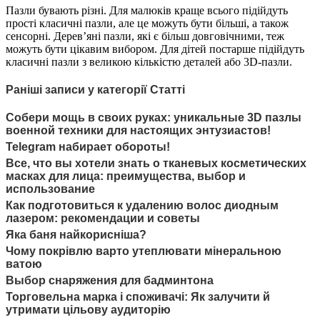
Пазли бувають різні. Для малюків краще всього підійдуть
прості класичні пазли, але це можуть бути більші, а також
сенсорні. Дерев’яні пазли, які є більш довговічними, теж
можуть бути цікавим вибором. Для дітей постарше підійдуть
класичні пазли з великою кількістю деталей або 3D-пазли.
Раніші записи у категорії Статті
Собери мощь в своих руках: уникальные 3D пазлы
военной техники для настоящих энтузиастов!
Telegram набирает обороты!
Все, что вы хотели знать о тканевых косметических
масках для лица: преимущества, выбор и
использование
Как подготовиться к удалению волос диодным
лазером: рекомендации и советы
Яка баня найкорисніша?
Чому покрівлю варто утеплювати мінеральною
ватою
Выбор снаряжения для бадминтона
Торговельна марка і споживачі: Як залучити й
утримати цільову аудиторію