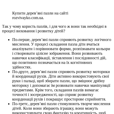
Купити дерев’яні пазли на сайті
rozvivayko.com.ua.
Так у чому користь пазлів, і для чого ж вони так необхідні в
процесі виховання і розвитку дітей?
По-перше, дерев’яні пазли сприяють розвитку логічного
мислення. У процесі складання пазла діти вчаться
аналізувати і порівнювати форми, розпізнавати кольори
і створювати цілісне зображення. Вони розвивають
навички класифікації, зіставлення і послідовності дій,
що позитивно позначається на їх когнітивних
здібностях.
По-друге, дерев’яні пазли сприяють розвитку моторики
й координації рухів. Діти активно використовують свої
руки і пальці, щоб збирати пазли, що зміцнює дрібну
моторику і допомагає їм розвивати навички маніпуляції
предметами. Крім того, складання пазлів вимагає
точності і зосередженості, що сприяє розвитку
координації рухів і покращує просторове сприйняття.
По-третє, дерев’яні пазли стимулюють творче мислення
дітей. Коли вони збирають іграшку, вони можуть
використовувати свою фантазію та креативність, щоб