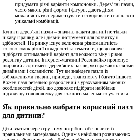
придумати різні варіанти компоновки. Дерев’яні пазли,
часто мають різні форми і фігури, дають дітям
можливість експериментувати і створювати свої власні
унікальні комбінації.
Купити дерев’яні пазли – значить надати дитині не тільки
цікаву іграшку, але і дієвий інструмент для розвитку її
здібностей. На ринку існує величезна різноманітність
головоломок різної складності та тематики, що дозволяє
підібрати оптимальний варіант для кожного віку і рівня
розвитку дитини. Інтернет-магазині Розвивайко пропонує
широкий асортимент дерев’яних пазлів, які вражають своїми
дизайнами і складністю. Тут ви знайдете пазли із
зображеннями тварин, природи, транспорту і багато іншого.
Кожен пазл ретельно розроблений з урахуванням вікових
особливостей дітей, що дозволяє підібрати найбільш
підходящу головоломку для кожного маленького учасника.
Як правильно вибрати корисний пазл
для дитини?
Діти вчаться через гру, тому потрібно забезпечити їх
правильними матеріалами. Одним з найбільш розвиваючих
занять є збирання пазлів. Добре підібрані пазли можуть