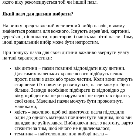
якого віку рекомендується той чи інший пазл.
Який пазл для дитини вибрати?
На ринку представлений величезний вибір пазлів, в якому
знайдеться розвага для кожного. Існують дерев’яні, картонні,
дерев’яні, пінопласти, просторові і навіть магнітні пазли. Тому
іноді правильний вибір може бути непростим.
При пошуку пазла для своєї дитини важливо звернути увагу
на такі характеристики:
вік дитини – пазли повинні відповідати віку дитини.
Для самих маленьких краще всього підійдуть великі
прості пазли з двох або трьох частин. Коли вони стануть
старшими і їх навички розвинуться, пазли можуть бути
більше. Завжди необхідно підбирати їх відповідно до
віку, щоб дитина не розчарувався і не перестав вірити у
свої сили. Маленькі пазли можуть бути проковтнуті
малюками;
якість – важливо, щоб всі шматочки пазла підходили
один до одного, матеріал повинен бути міцним, щоб він
швидко не руйнувався. Вибираючи пазл з картону, варто
стежити за тим, щоб нічого не відклеювалося;
тематика – найголовніше при виборі пазла –