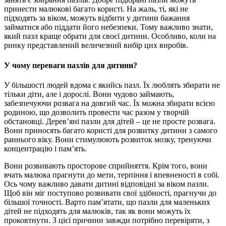
принести малюкові багато користі. На жаль, ті, які не
підходять за віком, можуть відбити у дитини бажання
займатися або піддати його небезпеки. Тому важливо знати,
який пазл краще обрати для своєї дитини. Особливо, коли на
ринку представлений величезний вибір цих виробів.
У чому переваги пазлів для дитини?
У більшості людей вдома є якийсь пазл. Їх люблять збирати не
тільки діти, але і дорослі. Вони чудово займають,
забезпечуючи розвага на довгий час. Їх можна збирати всією
родиною, що дозволить провести час разом у творчій
обстановці. Дерев’яні пазли для дітей – це не просте розвага.
Вони приносять багато користі для розвитку дитини з самого
раннього віку. Вони стимулюють розвиток мозку, тренуючи
концентрацію і пам’ять.
Вони розвивають просторове сприйняття. Крім того, вони
вчать малюка прагнути до мети, терпіння і впевненості в собі.
Ось чому важливо давати дитині відповідні за віком пазли.
Щоб він міг поступово розвивати свої здібності, прагнучи до
більшої точності. Варто пам’ятати, що пазли для маленьких
дітей не підходять для малюків, так як вони можуть їх
проковтнути. З цієї причини завжди потрібно перевіряти, з