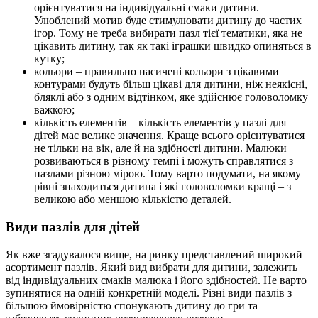
орієнтуватися на індивідуальні смаки дитини.
Улюблений мотив буде стимулювати дитину до частих
ігор. Тому не треба вибирати пазл тієї тематики, яка не
цікавить дитину, так як такі іграшки швидко опиняться в
кутку;
кольори – правильно насичені кольори з цікавими
контурами будуть більш цікаві для дитини, ніж неякісні,
бляклі або з одним відтінком, яке здійснює головоломку
важкою;
кількість елементів – кількість елементів у пазлі для
дітей має велике значення. Краще всього орієнтуватися
не тільки на вік, але й на здібності дитини. Малюки
розвиваються в різному темпі і можуть справлятися з
пазлами різною мірою. Тому варто подумати, на якому
рівні знаходиться дитина і які головоломки кращі – з
великою або меншою кількістю деталей.
Види пазлів для дітей
Як вже згадувалося вище, на ринку представлений широкий
асортимент пазлів. Який вид вибрати для дитини, залежить
від індивідуальних смаків малюка і його здібностей. Не варто
зупинятися на одній конкретній моделі. Різні види пазлів з
більшою ймовірністю спонукають дитину до гри та