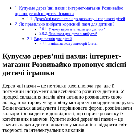
Купуємо дерев’яні пазли: інтернет-магазин Розвивайко
пропонує якісні дитячі іграшки
Дерев’яні пазли: ключ до розвитку і творчості дітей
Як правильно вибрати корисний пазл для дитини?
У чому переваги пазлів для дитини?
Який пазл для дитини вибрати?
Види пазлів для дітей
Раніші записи у категорії Статті
Купуємо дерев’яні пазли: інтернет-
магазин Розвивайко пропонує якісні
дитячі іграшки
Дерев’яні пазли – це не тільки захоплююча гра, але й
потужний інструмент для всебічного розвитку дитини.
У
процесі складання пазлів діти активно розвивають свою
логіку, просторову уяву, дрібну моторику і координацію рухів.
Вони вчаться аналізувати і порівнювати форми, розпізнавати
кольори і знаходити відповідності, що сприяє розвитку їх
когнітивних навичок. Купити якісні дерев’яні пазли – це
значить надати дитині додаткову можливість відкрити світ
творчості та інтелектуальних викликів.