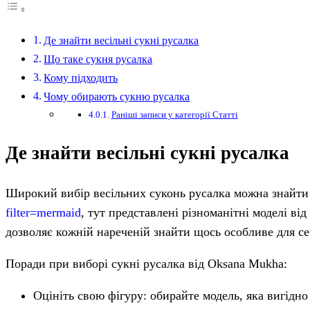
Де знайти весільні сукні русалка
Що таке сукня русалка
Кому підходить
Чому обирають сукню русалка
Раніші записи у категорії Статті
Де знайти весільні сукні русалка
Широкий вибір весільних суконь русалка можна знайти
filter=mermaid
, тут представлені різноманітні моделі в
дозволяє кожній нареченій знайти щось особливе для се
Поради при виборі сукні русалка від Oksana Mukha:
Оцініть свою фігуру: обирайте модель, яка вигідно