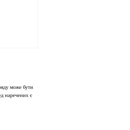
ряду може бути
ед наречених є