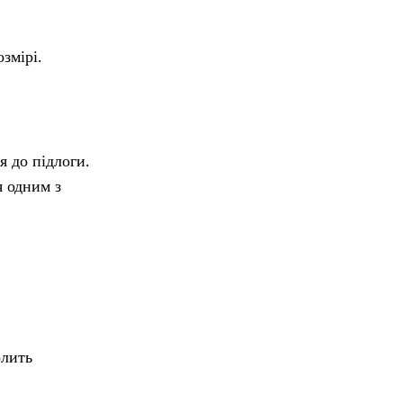
змірі.
я до підлоги.
я одним з
олить