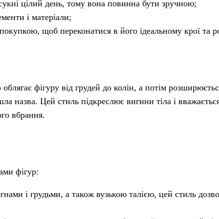
сукні цілий день, тому вона повинна бути зручною;
ементи і матеріали;
окупкою, щоб переконатися в його ідеальному крої та ро
 облягає фігуру від грудей до колін, а потім розширюєтьс
шла назва. Цей стиль підкреслює вигини тіла і вважаєтьс
ого вбрання.
ами фігур:
нами і грудьми, а також вузькою талією, цей стиль дозв