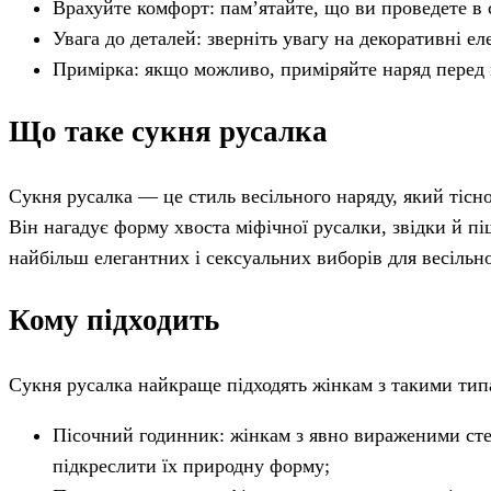
Врахуйте комфорт: пам’ятайте, що ви проведете в 
Увага до деталей: зверніть увагу на декоративні ел
Примірка: якщо можливо, приміряйте наряд перед п
Що таке сукня русалка
Сукня русалка — це стиль весільного наряду, який тісно
Він нагадує форму хвоста міфічної русалки, звідки й пі
найбільш елегантних і сексуальних виборів для весільн
Кому підходить
Сукня русалка найкраще підходять жінкам з такими тип
Пісочний годинник: жінкам з явно вираженими стег
підкреслити їх природну форму;