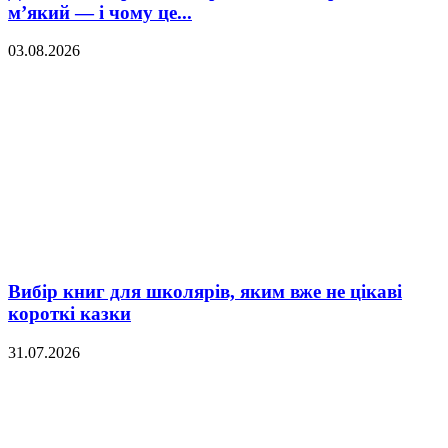
м’який — і чому це...
03.08.2026
Вибір книг для школярів, яким вже не цікаві
короткі казки
31.07.2026