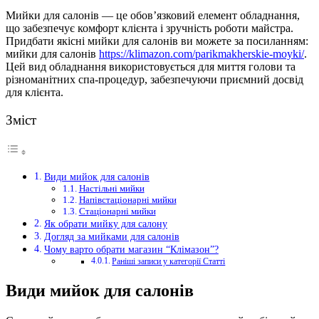
Мийки для салонів — це обов’язковий елемент обладнання,
що забезпечує комфорт клієнта і зручність роботи майстра.
Придбати якісні мийки для салонів ви можете за посиланням:
мийки для салонів
https://klimazon.com/parikmakherskie-moyki/
.
Цей вид обладнання використовується для миття голови та
різноманітних спа-процедур, забезпечуючи приємний досвід
для клієнта.
Зміст
Види мийок для салонів
Настільні мийки
Напівстаціонарні мийки
Стаціонарні мийки
Як обрати мийку для салону
Догляд за мийками для салонів
Чому варто обрати магазин “Клімазон”?
Раніші записи у категорії Статті
Види мийок для салонів