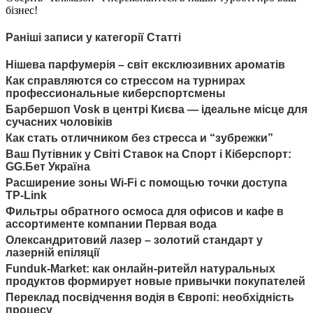
бізнес!
Раніші записи у категорії Статті
Нішева парфумерія – світ ексклюзивних ароматів
Как справляются со стрессом на турнирах
профессиональные киберспортсмены
Барбершоп Vosk в центрі Києва — ідеальне місце для
сучасних чоловіків
Как стать отличником без стресса и “зубрежки”
Ваш Путівник у Світі Ставок на Спорт і Кіберспорт:
GG.Бет Україна
Расширение зоны Wi-Fi с помощью точки доступа
TP-Link
Фильтры обратного осмоса для офисов и кафе в
ассортименте компании Первая вода
Олександритовий лазер – золотий стандарт у
лазерній епіляції
Funduk-Market: как онлайн-ритейл натуральных
продуктов формирует новые привычки покупателей
Переклад посвідчення водія в Європі: необхідність
процесу