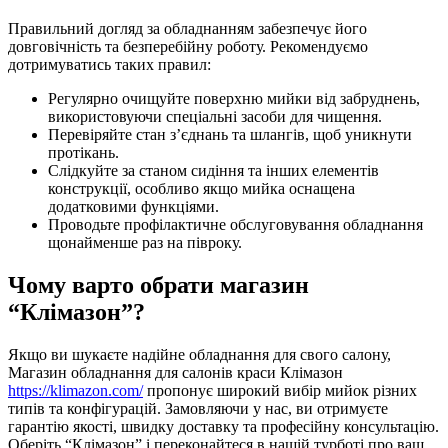
Правильний догляд за обладнанням забезпечує його
довговічність та безперебійну роботу. Рекомендуємо
дотримуватись таких правил:
Регулярно очищуйте поверхню мийки від забруднень,
використовуючи спеціальні засоби для чищення.
Перевіряйте стан з’єднань та шлангів, щоб уникнути
протікань.
Слідкуйте за станом сидіння та інших елементів
конструкції, особливо якщо мийка оснащена
додатковими функціями.
Проводьте профілактичне обслуговування обладнання
щонайменше раз на півроку.
Чому варто обрати магазин
“Клімазон”?
Якщо ви шукаєте надійне обладнання для свого салону,
Магазин обладнання для салонів краси Клімазон
https://klimazon.com/
пропонує широкий вибір мийок різних
типів та конфігурацій. Замовляючи у нас, ви отримуєте
гарантію якості, швидку доставку та професійну консультацію.
Оберіть “Клімазон” і переконайтеся в нашій турботі про ваш