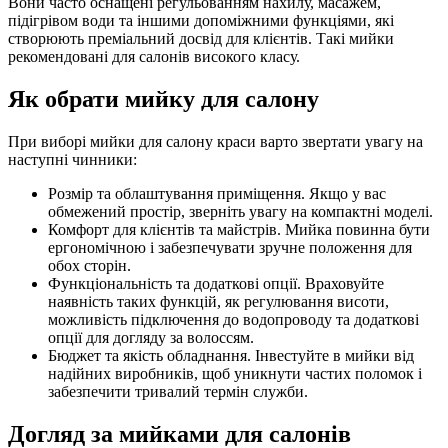
Вони часто оснащені регульованням нахилу, масажем,
підігрівом води та іншими допоміжними функціями, які
створюють преміальний досвід для клієнтів. Такі мийки
рекомендовані для салонів високого класу.
Як обрати мийку для салону
При виборі мийки для салону краси варто звертати увагу на
наступні чинники:
Розмір та облаштування приміщення. Якщо у вас
обмежений простір, зверніть увагу на компактні моделі.
Комфорт для клієнтів та майстрів. Мийка повинна бути
ергономічною і забезпечувати зручне положення для
обох сторін.
Функціональність та додаткові опції. Враховуйте
наявність таких функцій, як регулювання висоти,
можливість підключення до водопроводу та додаткові
опції для догляду за волоссям.
Бюджет та якість обладнання. Інвестуйте в мийки від
надійних виробників, щоб уникнути частих поломок і
забезпечити тривалий термін служби.
Догляд за мийками для салонів