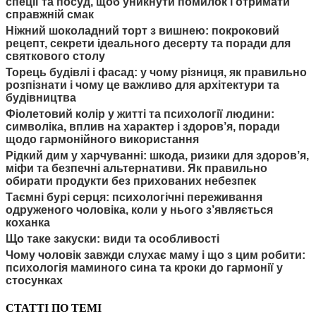
спеції та посуд, щоб уникнути помилок і отримати
справжній смак
Ніжний шоколадний торт з вишнею: покроковий
рецепт, секрети ідеального десерту та поради для
святкового столу
Торець будівлі і фасад: у чому різниця, як правильно
розпізнати і чому це важливо для архітектури та
будівництва
Фіолетовий колір у житті та психології людини:
символіка, вплив на характер і здоров’я, поради
щодо гармонійного використання
Рідкий дим у харчуванні: шкода, ризики для здоров’я,
міфи та безпечні альтернативи. Як правильно
обирати продукти без прихованих небезпек
Таємні бурі серця: психологічні переживання
одруженого чоловіка, коли у нього з’являється
коханка
Що таке закуски: види та особливості
Чому чоловік завжди слухає маму і що з цим робити:
психологія маминого сина та кроки до гармонії у
стосунках
СТАТТІ ПО ТЕМІ