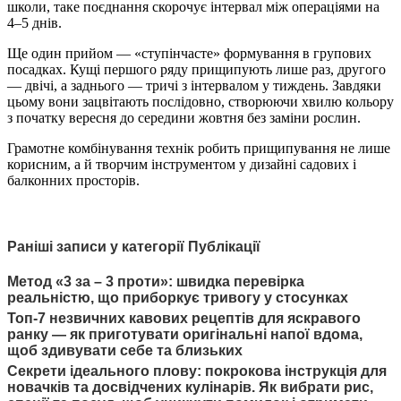
школи, таке поєднання скорочує інтервал між операціями на
4–5 днів.
Ще один прийом — «ступінчасте» формування в групових
посадках. Кущі першого ряду прищипують лише раз, другого
— двічі, а заднього — тричі з інтервалом у тиждень. Завдяки
цьому вони зацвітають послідовно, створюючи хвилю кольору
з початку вересня до середини жовтня без заміни рослин.
Грамотне комбінування технік робить прищипування не лише
корисним, а й творчим інструментом у дизайні садових і
балконних просторів.
Раніші записи у категорії Публікації
Метод «3 за – 3 проти»: швидка перевірка
реальністю, що приборкує тривогу у стосунках
Топ-7 незвичних кавових рецептів для яскравого
ранку — як приготувати оригінальні напої вдома,
щоб здивувати себе та близьких
Секрети ідеального плову: покрокова інструкція для
новачків та досвідчених кулінарів. Як вибрати рис,