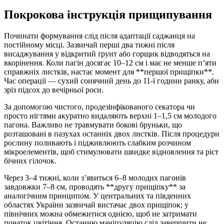
Покрокова інструкція прищипування
Починати формування слід після адаптації саджанця на
постійному місці. Зазвичай перші два тижні після
висаджування у відкритий ґрунт або горщик відводяться на
вкорінення. Коли пагін досягає 10–12 см і має не менше п’яти
справжніх листків, настає момент для **першої прищіпки**.
Час операції — сухий сонячний день до 11-ї години ранку, аби
зріз підсох до вечірньої роси.
За допомогою чистого, продезінфікованого секатора чи
просто нігтями акуратно видаляють верхні 1–1,5 см молодого
пагона. Важливо не травмувати бокові бруньки, що
розташовані в пазухах останніх двох листків. Після процедури
рослину поливають і підживлюють слабким розчином
мікроелементів, щоб стимулювати швидке відновлення та ріст
бічних гілочок.
Через 3–4 тижні, коли з’явиться 6–8 молодих пагонів
завдовжки 7–8 см, проводять **другу прищіпку** за
аналогічним принципом. У центральних та південних
областях України зазвичай вистачає двох прищіпок; у
північних можна обмежитися однією, щоб не затримати
початок цвітіння. Останню маніпуляцію слід завершити не