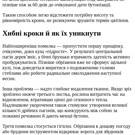
пізніше ніж за 60 днів до очікуваної дати бутонізації.
Таким способом легко відстежити потрібну висоту та
рівномірність крони, не ризикуючи зрушити термін цвітіння.
Хибні кроки й як їх уникнути
Найпоширеніша помилка — пропустити першу прищіпку,
очікуючи, доки кущ «підросте». У результаті центральний
пагін дерев’яніє, а бічні бруньки втрачають здатність активно
пробуджуватися. Пізніше обрізання вже не сформує щільної
кулі, тож доведеться миритися з подовженими голими
стеблами або робити радикальне омолодження наступної
весни.
Інша проблема — надто глибоке видалення тканин. Якщо зріз
зроблено нижче третього листка, рослина витратить час на
відновлення, втративши цінні дні сезонного тепла.
Надлишкове укорочення також стимулює утворення великої
кількості дрібних пагонів, що конкурують між собою за
поживні речовини й дають менші бутони.
Третя помилка стосується гігієни. Обрізання в дощову погоду
або брудним інструментом відкриває ворота для збудників