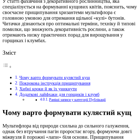
У статті фахівчиня з декоративного рослинництва, яка
спеціалізується на формуванні кущових квітів, пояснить, чому
своєчасне прищипування хризантеми мультифлора є
головною умовою для отримання щільної «кулі» бутонів.
Читачки дізнаються про оптимальні терміни, техніку й типові
помилки, що знижують декоративність рослини, а також
отримають низку практичних порад для вирощування у
горщиках і клумбах.
Зміст
Чому варто формувати кулястий кущ
Покрокова інструкція прищипування
Хибні кроки й як їх уникнути
Додаткові лайфхаки для горщиків і клумб
Раніші записи у категорії Публікації
Чому варто формувати кулястий кущ
Мультифлора від природи схильна до сильного галуження,
однак без втручання пагін проростає вгору, формуючи довгі
міжвузля й порожні «лапи» біля основи. Прищипування