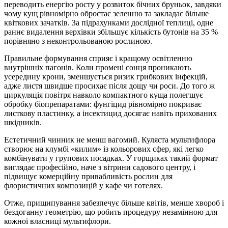
переводить енергію росту у розвиток бічних бруньок, завдяки
чому кущ рівномірно обростає зеленню та закладає більше
квіткових зачатків. За підрахунками дослідної теплиці, одне
раннє видалення верхівки збільшує кількість бутонів на 35 %
порівняно з неконтрольованою рослиною.
Правильне формування сприяє і кращому освітленню
внутрішніх пагонів. Коли промені сонця проникають
усередину крони, зменшується ризик грибкових інфекцій,
адже листя швидше просихає після дощу чи роси. До того ж
циркуляція повітря навколо компактного куща полегшує
обробку біопрепаратами: фунгіцид рівномірно покриває
листкову пластинку, а інсектицид досягає навіть прихованих
шкідників.
Естетичний чинник не менш вагомий. Куляста мультифлора
створює на клумбі «килим» із кольорових сфер, які легко
комбінувати у групових посадках. У горщиках такий формат
виглядає професійно, наче з вітрини садового центру, і
підвищує комерційну привабливість рослин для
флористичних композицій у кафе чи готелях.
Отже, прищипування забезпечує більше квітів, менше хвороб і
бездоганну геометрію, що робить процедуру незамінною для
кожної власниці мультифлори.