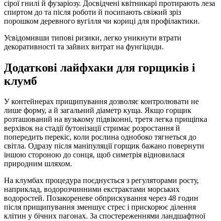
сірої гнилі й фузаріозу. Досвідчені квітникарі протирають леза
спиртом до та після роботи й посипають свіжий зріз
порошком деревного вугілля чи кориці для профілактики.
Усвідомивши типові ризики, легко уникнути втрати
декоративності та зайвих витрат на фунгіциди.
Додаткові лайфхаки для горщиків і
клумб
У контейнерах прищипування дозволяє контролювати не
лише форму, а й загальний діаметр куща. Якщо горщик
розташований на вузькому підвіконні, третя легка прищіпка
верхівок на стадії бутонізації стримає розростання й
попередить перекіс, коли рослина однобоко тягнеться до
світла. Одразу після маніпуляції горщик бажано повернути
іншою стороною до сонця, щоб симетрія відновилася
природним шляхом.
На клумбах процедура поєднується з регуляторами росту,
наприклад, водорозчинними екстрактами морських
водоростей. Позакореневе обприскування через 48 годин
після прищипування зменшує стрес і прискорює ділення
клітин у бічних пагонах. За спостереженнями ландшафтної