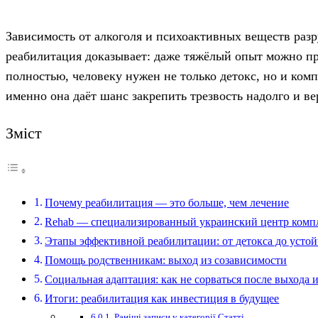
Зависимость от алкоголя и психоактивных веществ разр
реабилитация доказывает: даже тяжёлый опыт можно пр
полностью, человеку нужен не только детокс, но и ком
именно она даёт шанс закрепить трезвость надолго и в
Зміст
Почему реабилитация — это больше, чем лечение
Rehab — специализированный украинский центр ком
Этапы эффективной реабилитации: от детокса до усто
Помощь родственникам: выход из созависимости
Социальная адаптация: как не сорваться после выхода 
Итоги: реабилитация как инвестиция в будущее
Раніші записи у категорії Статті