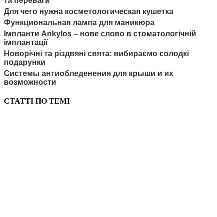
та переваги
Для чего нужна косметологическая кушетка
Функциональная лампа для маникюра
Імпланти Ankylos – нове слово в стоматологічній
імплантації
Новорічні та різдвяні свята: вибираємо солодкі
подарунки
Системы антиобледенения для крыши и их
возможности
СТАТТІ ПО ТЕМІ