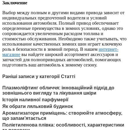
Заключение
Выбор между полным и другими видами привода зависит от
индивидуальных предпочтений водителя и условий
использования автомобиля. Полный привод обеспечивает
определенные преимущества в зимних условиях, однако это
сопровождается увеличенным расходом топлива и
стоимостью обслуживания. Необходимо также учитывать, что
использование качественных зимних шин играет ключевую
роль в безопасности в зимний период. В нашем
интернет-
магазине
вы найдете широкий ассортимент аксессуаров и
запчастей для полноприводных автомобилей, помогающих
подготовить ваш автомобиль к зимнему сезону.
Раніші записи у категорії Статті
Плазмоліфтинг обличчя: інноваційний підхід до
зовнішнього вигляду та лікування шкіри
Історія наливної парфумерії
Як обрати ляльковий будинок
Ароматизатори приміщень: створюйте атмосферу,
що запам’ятається
Поліетиленова плівка: особливості, характеристики