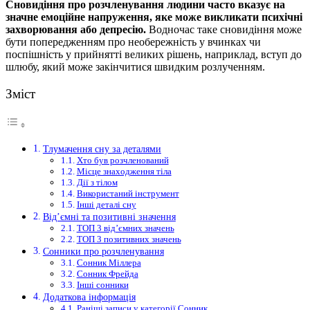
Сновидіння про розчленування людини часто вказує на
значне емоційне напруження, яке може викликати психічні
захворювання або депресію.
Водночас таке сновидіння може
бути попередженням про необережність у вчинках чи
поспішність у прийнятті великих рішень, наприклад, вступ до
шлюбу, який може закінчитися швидким розлученням.
Зміст
Тлумачення сну за деталями
Хто був розчленований
Місце знаходження тіла
Дії з тілом
Використаний інструмент
Інші деталі сну
Від’ємні та позитивні значення
ТОП 3 від’ємних значень
ТОП 3 позитивних значень
Сонники про розчленування
Сонник Міллера
Сонник Фрейда
Інші сонники
Додаткова інформація
Раніші записи у категорії Сонник