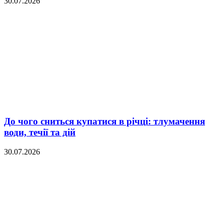
30.07.2026
До чого сниться купатися в річці: тлумачення
води, течії та дій
30.07.2026