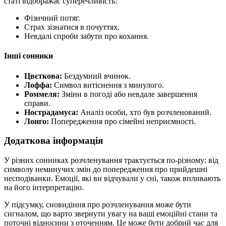
статі відображає суперечливість:
Фізичний потяг.
Страх зізнатися в почуттях.
Невдалі спроби забути про кохання.
Інші сонники
Цвєткова:
Бездумний вчинок.
Лоффа:
Символ витіснення з минулого.
Роммеля:
Зміни в погоді або невдале завершення
справи.
Нострадамуса:
Аналіз особи, хто був розчленований.
Лонго:
Попередження про сімейні неприємності.
Додаткова інформація
У різних сонниках розчленування трактується по-різному: від
символу неминучих змін до попередження про прийдешні
несподіванки. Емоції, які ви відчували у сні, також впливають
на його інтерпретацію.
У підсумку, сновидіння про розчленування може бути
сигналом, що варто звернути увагу на ваші емоційні стани та
поточні відносини з оточенням. Це може бути добрий час для