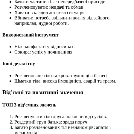
Бачити частини тіла: непередбачені пригоди.
Розчленовувати: невдачі та обман.
Ховати: складна життєва ситуація.
Вбивати: потреба звільнити життя від зайвого,
наприклад, нудної роботи.
Використаний інструмент
Ніж: конфлікти у відносинах.
Сокира: успіх у починаннях.
Інші деталі сну
Розчленоване тіло та кров: труднощі в бізнесі.
Шматки тіла: висока ймовірність аварій та травм.
Від’ємні та позитивні значення
ТОП 3 від’ємних значень
Розчленувати тіло друга: наклепи від сусідів.
Роздертий труп батька: зрада поруч.
Багато розчленованих тіл незнайомців: апатія і
меланхолія.