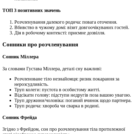
ТОП 3 позитивних значень
Розчленування далекого родича: повага оточення.
Вбивство в чужому домі: візит довгоочікуваних гостей.
Дія в робочому контексті: приємне дозвілля.
Сонники про розчленування
Сонник Міллера
За словами Густава Міллера, деталі сну важливі:
Розчленоване тіло незнайомця: ризик покарання за
нерозсудливість.
Труп колеги: пустота в особистому житті.
Відсікати голову: підступи недругів поза вашою увагою.
Труп дружини/чоловіка: поганий вчинок щодо партнера.
Труп родича: хвороба чи сварка в родині.
Сонник Фрейда
Згідно з Фрейдом, сон про розчленування тіла протилежної