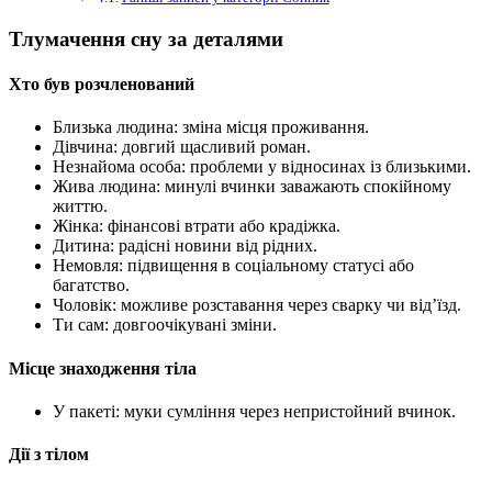
Тлумачення сну за деталями
Хто був розчленований
Близька людина: зміна місця проживання.
Дівчина: довгий щасливий роман.
Незнайома особа: проблеми у відносинах із близькими.
Жива людина: минулі вчинки заважають спокійному
життю.
Жінка: фінансові втрати або крадіжка.
Дитина: радісні новини від рідних.
Немовля: підвищення в соціальному статусі або
багатство.
Чоловік: можливе розставання через сварку чи від’їзд.
Ти сам: довгоочікувані зміни.
Місце знаходження тіла
У пакеті: муки сумління через непристойний вчинок.
Дії з тілом