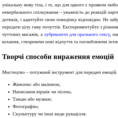
унікальну мову тіла, і те, що для одного є проявом лю
невербального спілкування – уважність до реакцій партн
дотиків, і адаптуйте свою поведінку відповідно. Не за
передати цілу гаму почуттів. Експериментуйте з різни
чуттєвих масажів, а
лубриканти для орального сексу
, н
кохання, створюючи нові відчуття та поглиблюючи інти
Творчі способи вираження емоцій
Мистецтво – потужний інструмент для передачі емоцій.
Живопис або малюнок;
Написання віршів чи пісень;
Танцю або музики;
Фотографію;
Скульптуру чи інші види рукоділля.