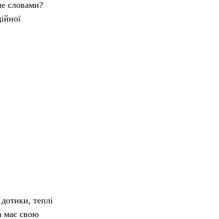
ше словами?
ційної
 дотики, теплі
а має свою