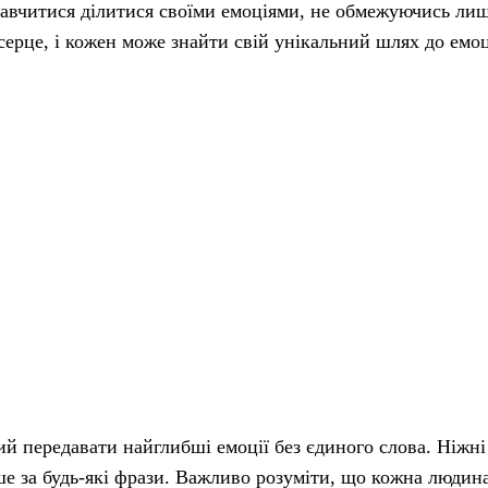
навчитися ділитися своїми емоціями, не обмежуючись ли
 серце, і кожен може знайти свій унікальний шлях до емо
ий передавати найглибші емоції без єдиного слова. Ніжні
ше за будь-які фрази. Важливо розуміти, що кожна людин