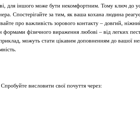
бові, для іншого може бути некомфортним. Тому ключ до 
ера. Спостерігайте за тим, як ваша кохана людина реагує
бувайте про важливість зорового контакту – довгий, ніжн
ми формами фізичного вираження любові – від легких пес
априклад, можуть стати цікавим доповненням до вашої не
мність.
 Спробуйте висловити свої почуття через: