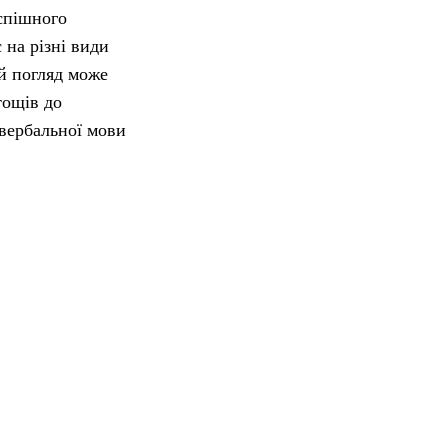
успішного
 на різні види
ий погляд може
тощів до
вербальної мови