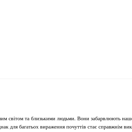
поділіться
ючим світом та близькими людьми. Вони забарвлюють наш
нак для багатьох вираження почуттів стає справжнім ви