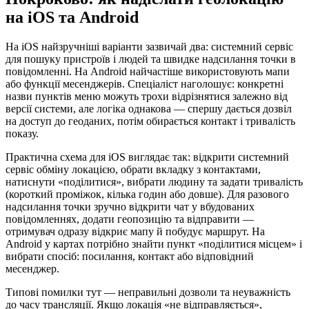
на iOS та Android
На iOS найзручніші варіанти зазвичай два: системний сервіс
для пошуку пристроїв і людей та швидке надсилання точки в
повідомленні. На Android найчастіше використовують мапи
або функції месенджерів. Спеціаліст наголошує: конкретні
назви пунктів меню можуть трохи відрізнятися залежно від
версії системи, але логіка однакова — спершу дається дозвіл
на доступ до геоданих, потім обирається контакт і тривалість
показу.
Практична схема для iOS виглядає так: відкрити системний
сервіс обміну локацією, обрати вкладку з контактами,
натиснути «поділитися», вибрати людину та задати тривалість
(короткий проміжок, кілька годин або довше). Для разового
надсилання точки зручно відкрити чат у вбудованих
повідомленнях, додати геопозицію та відправити —
отримувач одразу відкриє мапу й побудує маршрут. На
Android у картах потрібно знайти пункт «поділитися місцем» і
вибрати спосіб: посилання, контакт або відповідний
месенджер.
Типові помилки тут — неправильні дозволи та неуважність
до часу трансляції. Якщо локація «не відправляється»,