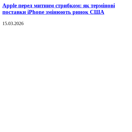
Apple перед митним стрибком: як термінові
поставки iPhone змінюють ринок США
15.03.2026