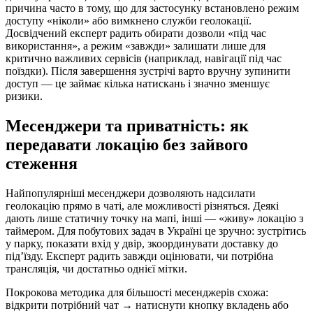
причина часто в тому, що для застосунку встановлено режим
доступу «ніколи» або вимкнено служби геолокації.
Досвідчений експерт радить обирати дозволи «під час
використання», а режим «завжди» залишати лише для
критично важливих сервісів (наприклад, навігації під час
поїздки). Після завершення зустрічі варто вручну зупинити
доступ — це займає кілька натискань і значно зменшує
ризики.
Месенджери та приватність: як
передавати локацію без зайвого
стеження
Найпопулярніші месенджери дозволяють надсилати
геолокацію прямо в чаті, але можливості різняться. Деякі
дають лише статичну точку на мапі, інші — «живу» локацію з
таймером. Для побутових задач в Україні це зручно: зустрітись
у парку, показати вхід у двір, зкоординувати доставку до
під’їзду. Експерт радить завжди оцінювати, чи потрібна
трансляція, чи достатньо однієї мітки.
Покрокова методика для більшості месенджерів схожа:
відкрити потрібний чат → натиснути кнопку вкладень або