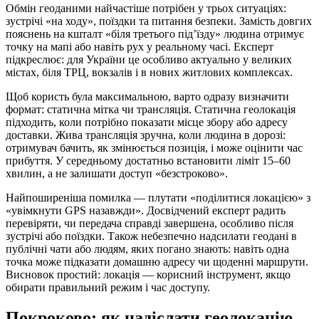
Обмін геоданими найчастіше потрібен у трьох ситуаціях:
зустрічі «на ходу», поїздки та питання безпеки. Замість довгих
пояснень на кшталт «біля третього під’їзду» людина отримує
точку на мапі або навіть рух у реальному часі. Експерт
підкреслює: для України це особливо актуально у великих
містах, біля ТРЦ, вокзалів і в нових житлових комплексах.
Щоб користь була максимальною, варто одразу визначити
формат: статична мітка чи трансляція. Статична геолокація
підходить, коли потрібно показати місце збору або адресу
доставки. Жива трансляція зручна, коли людина в дорозі:
отримувач бачить, як змінюється позиція, і може оцінити час
прибуття. У середньому достатньо встановити ліміт 15–60
хвилин, а не залишати доступ «безстроково».
Найпоширеніша помилка — плутати «поділитися локацією» з
«увімкнути GPS назавжди». Досвідчений експерт радить
перевіряти, чи передача справді завершена, особливо після
зустрічі або поїздки. Також небезпечно надсилати геодані в
публічні чати або людям, яких погано знають: навіть одна
точка може підказати домашню адресу чи щоденні маршрути.
Висновок простий: локація — корисний інструмент, якщо
обирати правильний режим і час доступу.
Покроково: як надіслати геолокацію