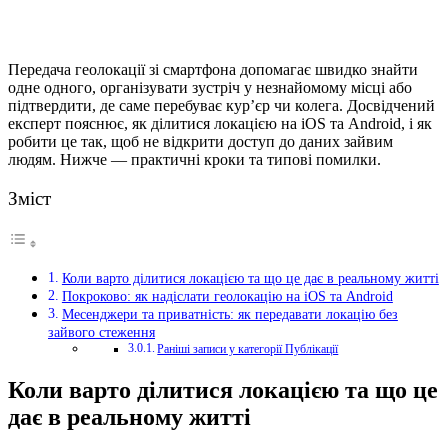
Передача геолокації зі смартфона допомагає швидко знайти
одне одного, організувати зустріч у незнайомому місці або
підтвердити, де саме перебуває кур’єр чи колега. Досвідчений
експерт пояснює, як ділитися локацією на iOS та Android, і як
робити це так, щоб не відкрити доступ до даних зайвим
людям. Нижче — практичні кроки та типові помилки.
Зміст
Коли варто ділитися локацією та що це дає в реальному житті
Покроково: як надіслати геолокацію на iOS та Android
Месенджери та приватність: як передавати локацію без
зайвого стеження
Раніші записи у категорії Публікації
Коли варто ділитися локацією та що це
дає в реальному житті