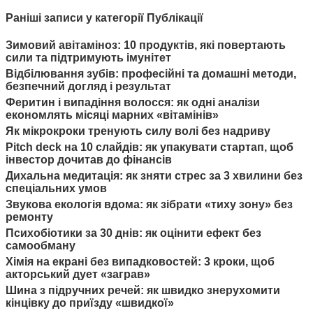
Раніші записи у категорії Публікації
Зимовий авітаміноз: 10 продуктів, які повертають
сили та підтримують імунітет
Відбілювання зубів: професійні та домашні методи,
безпечний догляд і результат
Феритин і випадіння волосся: як одні аналізи
економлять місяці марних «вітамінів»
Як мікрокроки тренують силу волі без надриву
Pitch deck на 10 слайдів: як упакувати стартап, щоб
інвестор дочитав до фінансів
Дихальна медитація: як зняти стрес за 3 хвилини без
спеціальних умов
Звукова екологія вдома: як зібрати «тиху зону» без
ремонту
Психобіотики за 30 днів: як оцінити ефект без
самообману
Хімія на екрані без випадковостей: 3 кроки, щоб
акторський дует «заграв»
Шина з підручних речей: як швидко знерухомити
кінцівку до приїзду «швидкої»