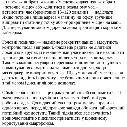
«плюс» → вибрати «локація/місцезнаходження» → обрати
«поточне місце» або «ділитися в реальному часі» →
встановити час (орієнтовно 15–120 хвилин) → надіслати.
Якщо потрібна лише адреса магазину чи офісу, зручніше
відправити статичну точку або «прикріплене місце» на мапі.
Для пересування містом доречна жива трансляція з коротким
таймером.
Головні помилки — надмірне розкриття даних і відсутність
контролю після відправки. Фахівець радить не ділитися
локацією в групах із незнайомими учасниками та не залишати
трансляцію на ніч або на цілий день «про всяк випадок».
Також важливо регулярно переглядати дозволи застосунків у
налаштуваннях смартфона та вимикати доступ, якщо
месенджер не використовується. Підсумок такий: месенджери
дають швидкість і простоту, але безпечними вони стають лише
з таймером і дисципліною в дозволах.
Обмін геолокацією — це практичний спосіб економити час і
зменшувати непорозуміння під час зустрічей, поїздок і
робочих задач. Досвідчений експерт рекомендує правило
одного кроку: перед відправкою завжди обирати найкоротший
потрібний час доступу. Такий підхід зберігає зручність і
водночас помітно підсилює приватність у щоденному
користуванні смартфоном.