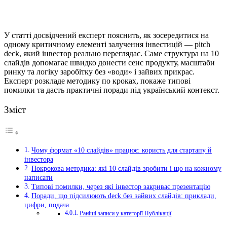
У статті досвідчений експерт пояснить, як зосередитися на
одному критичному елементі залучення інвестицій — pitch
deck, який інвестор реально переглядає. Саме структура на 10
слайдів допомагає швидко донести сенс продукту, масштаби
ринку та логіку заробітку без «води» і зайвих прикрас.
Експерт розкладе методику по кроках, покаже типові
помилки та дасть практичні поради під український контекст.
Зміст
Чому формат «10 слайдів» працює: користь для стартапу й
інвестора
Покрокова методика: які 10 слайдів зробити і що на кожному
написати
Типові помилки, через які інвестор закриває презентацію
Поради, що підсилюють deck без зайвих слайдів: приклади,
цифри, подача
Раніші записи у категорії Публікації