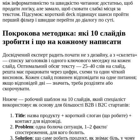
між інформативністю та швидкістю читання: достатньо, щоб
продати логіку, але замало, щоб сховати слабкі місця за
текстом. Підсумок: короткий deck підвищує шанси пройти
перший фільтр і швидше перейти до діалогу по суті.
Покрокова методика: які 10 слайдів
зробити і що на кожному написати
Досвідчений експерт радить почати не з дизайну, а з «скелета»
— списку заголовків і одного ключового меседжу на кожен
слайд. Оптимальний обсяг тексту — 25–40 слів на слайд,
решта має працювати через цифри, схеми та один чіткий
висновок. Кожен слайд повинен відповідати на одне питання;
якщо відповідей дві — значить, треба розділяти або
скорочувати.
Нижче — робочий шаблон на 10 слайдів, який спеціаліст
використовує як основу для більшості B2B і B2C стартапів:
Title
: назва продукту + короткий слоган (що робите) +
контакт для відповіді.
Problem
: одна болюча ситуація, 1–2 факти/
спостереження, для кого болить.
Solution
: що саме робить продукт, як знімає біль, у чому