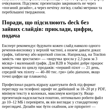
очікування. Підсумок: презентацію закривають не через
«поганий дизайн», а через нечітку логіку, слабкі метрики та
перебільшені твердження.
Поради, що підсилюють deck без
зайвих слайдів: приклади, цифри,
подача
Експерт рекомендує будувати кожен слайд навколо одного
речення-висновку у верхній частині, а нижче давати доказ:
графік, табличку або короткий список. Наприклад, на Traction
замість «ми зростаємо» — «виручка зросла у 2,3 раза за 3
місяці» і маленький графік. Для B2B в Україні добре працює
конкретика по циклу продажів: «перший пілот — 21 день,
середній чек пілоту — 40–80 тис. грн» (або діапазон, якщо
точні цифри ще плавають).
Професіонал радить відразу адаптувати deck під формат
перегляду на телефоні: шрифт не дрібніший за 18–20 pt у PDF,
мінімум тексту в колонках, максимум контрасту. Якщо
презентація надсилається поштою, оптимально робити файл
до 10–12 МБ і перевіряти, як він виглядає у стандартному
переглядачі. Дизайн має бути охайним, але пріоритет —