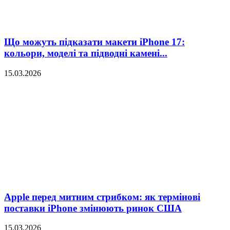
Що можуть підказати макети iPhone 17:
кольори, моделі та підводні камені...
15.03.2026
Apple перед митним стрибком: як термінові
поставки iPhone змінюють ринок США
15.03.2026