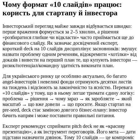
Чому формат «10 слайдів» працює:
користь для стартапу й інвестора
Інвесторський перегляд майже завжди відбувається швидко:
перше враження формується за 2–5 хвилин, а рішення
«розбиратися глибше чи відкласти» часто приймається ще до
фінансового слайду. Як зазначає досвідчений експерт,
короткий deck на 10 слайдів дисциплінує засновників: змушує
назвати проблему одним реченням, відокремити «хотілки» від
доказів і вивести на перший план те, що купують інвестори —
ризик/потенціал/командну здатність виконати план.
Для українського ринку це особливо актуально, бо багато
angel-інвесторів і невеликі фонди отримують десятки листів
на тиждень і відсіюють за лаконічністю та ясністю. Перевага
«10 слайдів» у тому, що в ньому легше тримати єдину логіку:
проблема → рішення → чому зараз → як заробляєте → який
масштаб → що вже довели → що просите. Якщо стартап на
pre-seed, deck стає заміною довгого бізнес-плану: інвестор
бачить напрям і може поставити правильні питання.
Експерт рекомендує сприймати pitch deck не як «красиву
презентацію», а як інструмент переговорів. Його мета — дати
підстави назначити дзвінок. Тому 10 слайдів — це компроміс