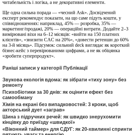
читабельність і логіка, а не декоративні елементи.
Ще одна сильна порада — «чесний Ask». Досвідчений
експерт рекомендує показати, на що саме підуть кошти, у
співвідношеннях: наприклад, 45% — розробка, 35% —
маркетинг/продажі, 20% — операційні витрати. Додайте 2–3
вимірювані віхи на 6–12 місяців: «вийти на 150 платних
клієнтів», «знизити CAC на 20%», «довести ретеншн до 60%
на 3-й місяць». Підсумок: сильний deck виглядає як короткий
бізнес-кейс з перевірюваними цифрами, а не як обіцянка
«зробити суперпродукт».
Раніші записи у категорії Публікації
Звукова екологія вдома: як зібрати «тиху зону» без
ремонту
Психобіотики за 30 днів: як оцінити ефект без
самообману
Хімія на екрані без випадковостей: 3 кроки, щоб
акторський дует «заграв»
Шина з підручних речей: як швидко знерухомити
кінцівку до приїзду «швидкої»
«Віконний таймер» для СДУГ: як 20-хвилинні спринти
рятують увагу та енергію