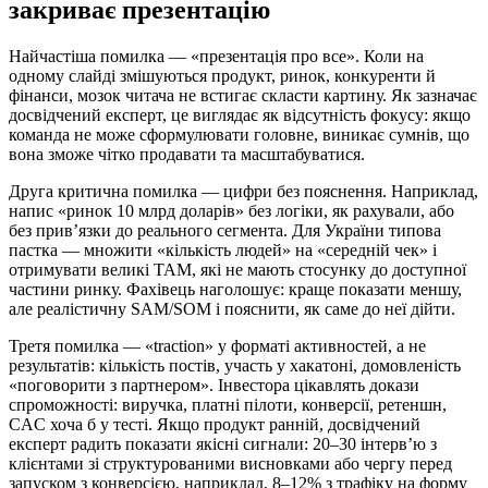
закриває презентацію
Найчастіша помилка — «презентація про все». Коли на
одному слайді змішуються продукт, ринок, конкуренти й
фінанси, мозок читача не встигає скласти картину. Як зазначає
досвідчений експерт, це виглядає як відсутність фокусу: якщо
команда не може сформулювати головне, виникає сумнів, що
вона зможе чітко продавати та масштабуватися.
Друга критична помилка — цифри без пояснення. Наприклад,
напис «ринок 10 млрд доларів» без логіки, як рахували, або
без прив’язки до реального сегмента. Для України типова
пастка — множити «кількість людей» на «середній чек» і
отримувати великі TAM, які не мають стосунку до доступної
частини ринку. Фахівець наголошує: краще показати меншу,
але реалістичну SAM/SOM і пояснити, як саме до неї дійти.
Третя помилка — «traction» у форматі активностей, а не
результатів: кількість постів, участь у хакатоні, домовленість
«поговорити з партнером». Інвестора цікавлять докази
спроможності: виручка, платні пілоти, конверсії, ретеншн,
CAC хоча б у тесті. Якщо продукт ранній, досвідчений
експерт радить показати якісні сигнали: 20–30 інтерв’ю з
клієнтами зі структурованими висновками або чергу перед
запуском з конверсією, наприклад, 8–12% з трафіку на форму