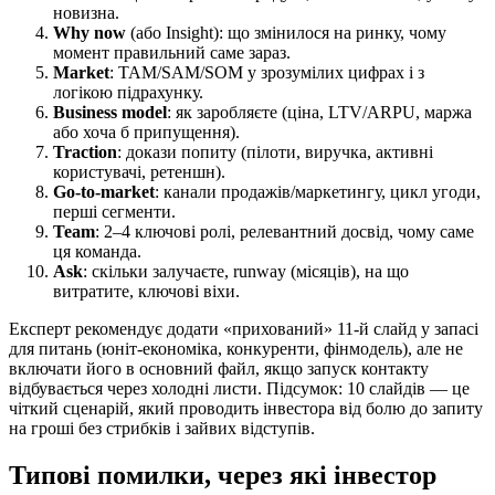
новизна.
Why now
(або Insight): що змінилося на ринку, чому
момент правильний саме зараз.
Market
: TAM/SAM/SOM у зрозумілих цифрах і з
логікою підрахунку.
Business model
: як заробляєте (ціна, LTV/ARPU, маржа
або хоча б припущення).
Traction
: докази попиту (пілоти, виручка, активні
користувачі, ретеншн).
Go-to-market
: канали продажів/маркетингу, цикл угоди,
перші сегменти.
Team
: 2–4 ключові ролі, релевантний досвід, чому саме
ця команда.
Ask
: скільки залучаєте, runway (місяців), на що
витратите, ключові віхи.
Експерт рекомендує додати «прихований» 11-й слайд у запасі
для питань (юнiт-економіка, конкуренти, фінмодель), але не
включати його в основний файл, якщо запуск контакту
відбувається через холодні листи. Підсумок: 10 слайдів — це
чіткий сценарій, який проводить інвестора від болю до запиту
на гроші без стрибків і зайвих відступів.
Типові помилки, через які інвестор