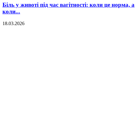
Біль у животі під час вагітності: коли це норма, а
коли...
18.03.2026