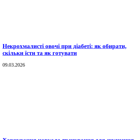
Некрохмалисті овочі при діабеті: як обирати,
скільки їсти та як готувати
09.03.2026