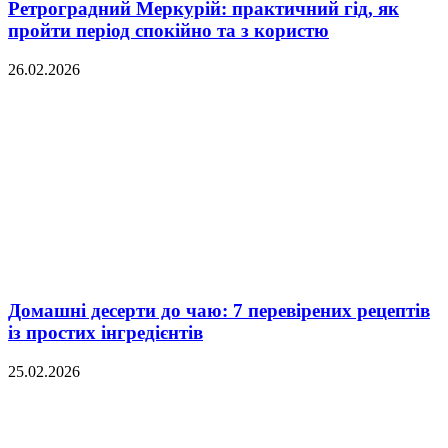
Ретроградний Меркурій: практичний гід, як
пройти період спокійно та з користю
26.02.2026
Домашні десерти до чаю: 7 перевірених рецептів
із простих інгредієнтів
25.02.2026