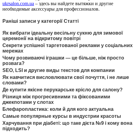
ukrsalon.com.ua
– здесь вы найдете вытяжки и другие
необходимые аксессуары для профессионалов.
Раніші записи у категорії Статті
Як вибрати ідеальну весільну сукню для зимової
церемонії на відкритому повітрі
Секрети успішної таргетованої реклами у соціальних
мережах
Чому розвиваючі іграшки — це більше, ніж просто
розвага?
SEO, LSI и другие виды текстов для компании
Як навчитися висловлювати свої почуття, і не лише
словами?
Де купити якісне перукарське крісло для салону?
Різниця між прогресивними та фіксованими
джекпотами у слотах
Блефаропластика: коли й для кого актуальна
Самые популярные курсы в индустрии красоты
Харчування при діабеті: що таке дієта №9 і кому вона
підходить?