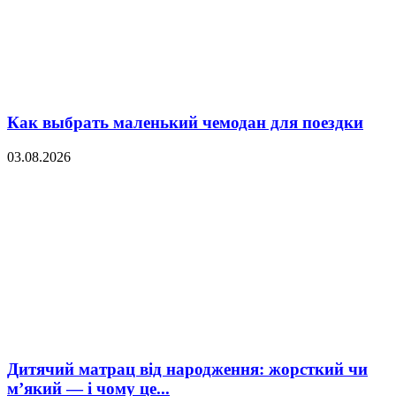
Как выбрать маленький чемодан для поездки
03.08.2026
Дитячий матрац від народження: жорсткий чи
м’який — і чому це...