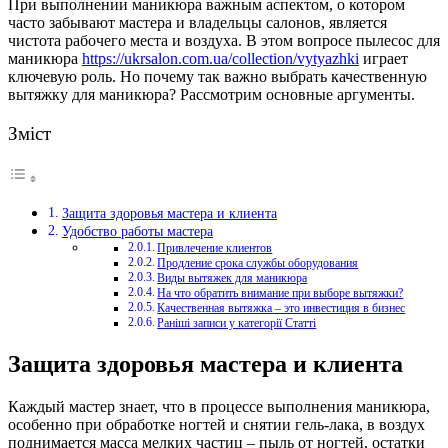
При выполнении маникюра важным аспектом, о котором
часто забывают мастера и владельцы салонов, является
чистота рабочего места и воздуха.
В этом вопросе пылесос для
маникюра
https://ukrsalon.com.ua/collection/vytyazhki
играет
ключевую роль. Но почему так важно выбрать качественную
вытяжку для маникюра? Рассмотрим основные аргументы.
Зміст
Защита здоровья мастера и клиента
Удобство работы мастера
Привлечение клиентов
Продление срока службы оборудования
Виды вытяжек для маникюра
На что обратить внимание при выборе вытяжки?
Качественная вытяжка – это инвестиция в бизнес
Раніші записи у категорії Статті
Защита здоровья мастера и клиента
Каждый мастер знает, что в процессе выполнения маникюра,
особенно при обработке ногтей и снятии гель-лака, в воздух
поднимается масса мелких частиц – пыль от ногтей, остатки