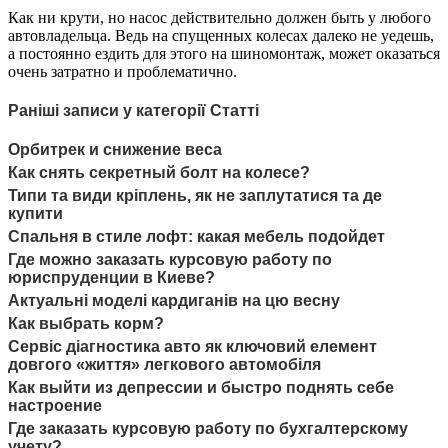
Как ни крути, но насос действительно должен быть у любого
автовладельца. Ведь на спущенных колесах далеко не уедешь,
а постоянно ездить для этого на шиномонтаж, может оказаться
очень затратно и проблематично.
Раніші записи у категорії Статті
Орбитрек и снижение веса
Как снять секретный болт на колесе?
Типи та види кріплень, як не заплутатися та де
купити
Спальня в стиле лофт: какая мебель подойдет
Где можно заказать курсовую работу по
юриспруденции в Киеве?
Актуальні моделі кардиганів на цю весну
Как выбрать корм?
Сервіс діагностика авто як ключовий елемент
довгого «життя» легкового автомобіля
Как выйти из депрессии и быстро поднять себе
настроение
Где заказать курсовую работу по бухгалтерскому
учету?