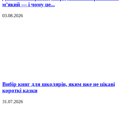
м’який — і чому це...
03.08.2026
Вибір книг для школярів, яким вже не цікаві
короткі казки
31.07.2026