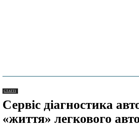
СТАТТІ
Сервіс діагностика авт
«життя» легкового авт