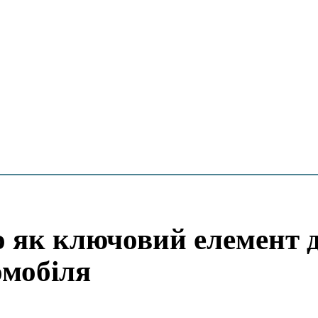
о як ключовий елемент 
омобіля