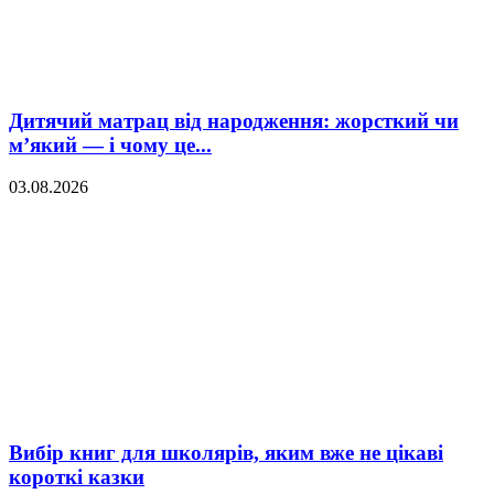
Дитячий матрац від народження: жорсткий чи
м’який — і чому це...
03.08.2026
Вибір книг для школярів, яким вже не цікаві
короткі казки