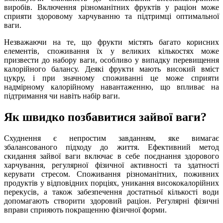
виробів. Включення різноманітних фруктів у раціон може
сприяти здоровому харчуванню та підтримці оптимальної
ваги.
Незважаючи на те, що фрукти містять багато корисних
елементів, споживання їх у великих кількостях може
призвести до набору ваги, особливо у випадку перевищення
калорійного балансу. Деякі фрукти мають високий вміст
цукру, і при значному споживанні це може сприяти
надмірному калорійному навантаженню, що впливає на
підтримання чи навіть набір ваги.
Як швидко позбавитися зайвої ваги?
Схуднення є непростим завданням, яке вимагає
збалансованого підходу до життя. Ефективний метод
скидання зайвої ваги включає в себе поєднання здорового
харчування, регулярної фізичної активності та здатності
керувати стресом. Споживання різноманітних, поживних
продуктів у відповідних порціях, уникання висококалорійних
перекусів, а також забезпечення достатньої кількості води
допомагають створити здоровий раціон. Регулярні фізичні
вправи сприяють покращенню фізичної форми.