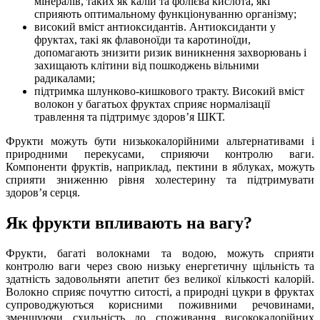
мінералів, таких як калій та фолієва кислота, які
сприяють оптимальному функціонуванню організму;
високий вміст антиоксидантів. Антиоксиданти у
фруктах, такі як флавоноїди та каротиноїди,
допомагають знизити ризик виникнення захворювань і
захищають клітини від пошкоджень вільними
радикалами;
підтримка шлунково-кишкового тракту. Високий вміст
волокон у багатьох фруктах сприяє нормалізації
травлення та підтримує здоров’я ШКТ.
Фрукти можуть бути низькокалорійними альтернативами і
природними перекусами, сприяючи контролю ваги.
Компоненти фруктів, наприклад, пектини в яблуках, можуть
сприяти зниженню рівня холестерину та підтримувати
здоров’я серця.
Як фрукти впливають на вагу?
Фрукти, багаті волокнами та водою, можуть сприяти
контролю ваги через свою низьку енергетичну щільність та
здатність задовольняти апетит без великої кількості калорій.
Волокно сприяє почуттю ситості, а природні цукри в фруктах
супроводжуються корисними поживними речовинами,
зменшуючи схильність до споживання висококалорійних