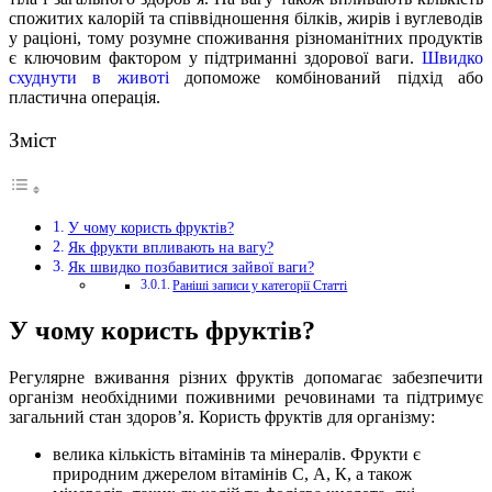
спожитих калорій та співвідношення білків, жирів і вуглеводів
у раціоні, тому розумне споживання різноманітних продуктів
є ключовим фактором у підтриманні здорової ваги.
Швидко
схуднути в животі
допоможе комбінований підхід або
пластична операція.
Зміст
У чому користь фруктів?
Як фрукти впливають на вагу?
Як швидко позбавитися зайвої ваги?
Раніші записи у категорії Статті
У чому користь фруктів?
Регулярне вживання різних фруктів допомагає забезпечити
організм необхідними поживними речовинами та підтримує
загальний стан здоров’я. Користь фруктів для організму:
велика кількість вітамінів та мінералів. Фрукти є
природним джерелом вітамінів С, А, К, а також