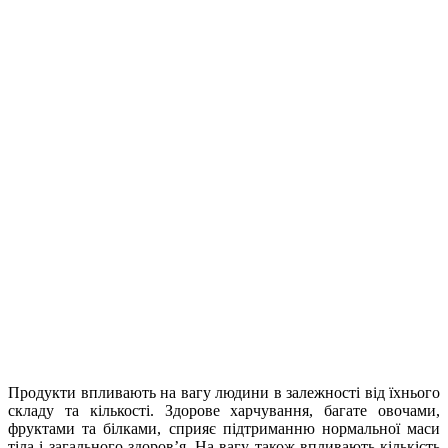
Продукти впливають на вагу людини в залежності від їхнього
складу та кількості. Здорове харчування, багате овочами,
фруктами та білками, сприяє підтриманню нормальної маси
тіла і загального здоров’я.
На вагу також впливають кількість