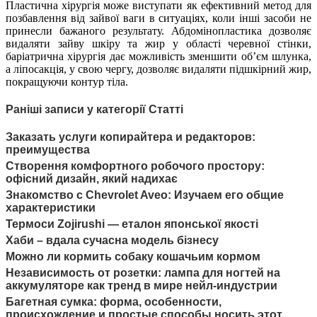
Пластична хірургія може виступати як ефективний метод для
позбавлення від зайвої ваги в ситуаціях, коли інші засоби не
принесли бажаного результату. Абдомінопластика дозволяє
видаляти зайву шкіру та жир у області черевної стінки,
баріатрична хірургія дає можливість зменшити об’єм шлунка,
а ліпосакція, у свою чергу, дозволяє видаляти підшкірний жир,
покращуючи контур тіла.
Раніші записи у категорії Статті
Заказать услуги копирайтера и редакторов:
преимущества
Створення комфортного робочого простору:
офісний дизайн, який надихає
Знакомство с Chevrolet Aveo: Изучаем его общие
характеристики
Термоси Zojirushi — еталон японської якості
Хаби – вдала сучасна модель бізнесу
Можно ли кормить собаку кошачьим кормом
Независимость от розетки: лампа для ногтей на
аккумуляторе как тренд в мире нейл-индустрии
Багетная сумка: форма, особенности,
происхождение и простые способы носить этот