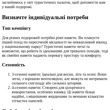
заглибимось у світ туристичних палаток, щоб допомогти вам
у вашій подорожі.
Визначте індивідуальні потреби
Тип кемпінгу
Для різних подорожей потрібні різні намети. Ви плануєте
піший похід по пересіченій місцевості чи неквапливий вікенд
у національному парку? Туристичні намети легкі та
компактні, що робить їх ідеальними для тривалих походів, тоді
як сімейні намети надають перевагу простору та комфорту.
Сезонність
3-сезонні намети: Ідеальні для весни, літа та осені. Вони
легкі, з хорошою вентиляцією, але можуть не витримати
сильного снігопаду або сильних штормів.
4-сезонні намети: Створені для цілорічного
використання, особливо взимку. Ці намети більш
надійні, з міцнішими жердинами та меншою кількістю
сітчастих панелей.