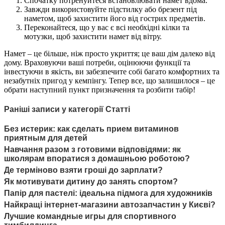
Спочатку потренуйтеся встановлювати намет вдома.
Завжди використовуйте підстилку або брезент під
наметом, щоб захистити його від гострих предметів.
Переконайтеся, що у вас є всі необхідні кілки та
мотузки, щоб захистити намет від вітру.
Намет – це більше, ніж просто укриття; це ваш дім далеко від
дому. Враховуючи ваші потреби, оцінюючи функції та
інвестуючи в якість, ви забезпечите собі багато комфортних та
незабутніх пригод у кемпінгу. Тепер все, що залишилося – це
обрати наступний пункт призначення та розбити табір!
Раніші записи у категорії Статті
Без истерик: как сделать прием витаминов
приятным для детей
Навчання разом з готовими відповідями: як
школярам впоратися з домашньою роботою?
Де терміново взяти гроші до зарплати?
Як мотивувати дитину до занять спортом?
Папір для пастелі: ідеальна підмога для художників
Найкращі інтернет-магазини автозапчастин у Києві?
Лучшие командные игры для спортивного