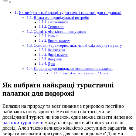
Як вибрати найкращі туристичні палатки для подорожі
Визначте індивідуальні потреби
Тип кемпінгу
Сезонність
Оцініть місткість і планування
Розмір
Висота намету
Основні характеристики, на які слід звернути увагу
Вентиляція
Двері намету
Дощовик
Ціна
Поради щодо швидкого встановлення палатки
Раніші записи у категорії Статті
Як вибрати найкращі туристичні
палатки для подорожі
Вилазки на природу та возз’єднання з природою постійно
набирають популярності.
Незалежно від того, чи ви
досвідчений турист, чи новачок, одне можна сказати напевно:
палатки туристичн
і можуть покращити або зіпсувати ваш
досвід. Але з такою великою кількістю доступних варіантів, як
вибрати ідеальний притулок для вашої подорожі? Далі ми