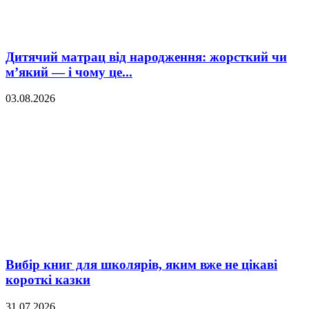
Дитячий матрац від народження: жорсткий чи
м’який — і чому це...
03.08.2026
Вибір книг для школярів, яким вже не цікаві
короткі казки
31.07.2026