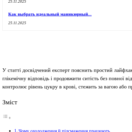
25.11.2025
Как выбрать идеальный маникюрный...
25.11.2025
У статті досвідчений експерт пояснить простий лайфхак
глікемічну відповідь і продовжити ситість без повної в
контролює рівень цукру в крові, стежить за вагою або 
Зміст
Чому охолодження й підсмаження працюють