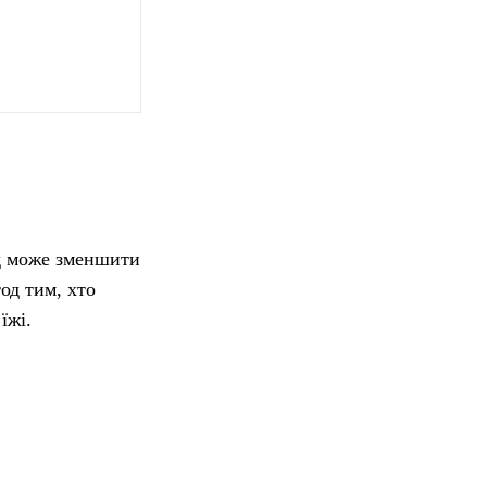
ід може зменшити
од тим, хто
їжі.