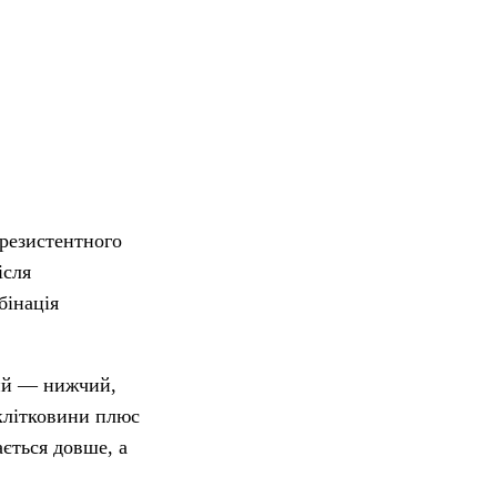
 резистентного
ісля
бінація
вий — нижчий,
 клітковини плюс
ається довше, а