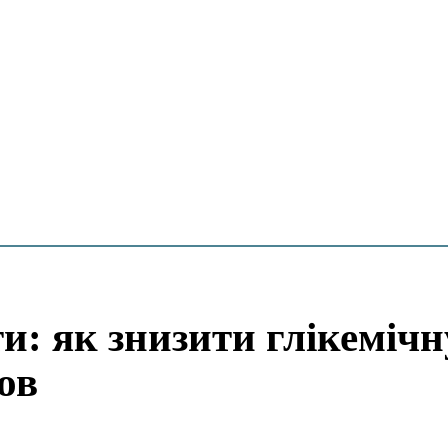
и: як знизити глікемічн
мов