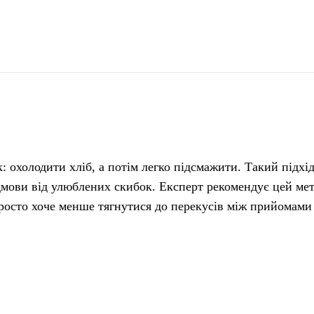
поділіться
: охолодити хліб, а потім легко підсмажити. Такий підх
ідмови від улюблених скибок. Експерт рекомендує цей мет
просто хоче менше тягнутися до перекусів між прийомами 