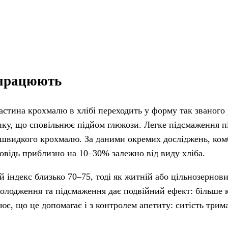
 працюють
частина крохмалю в хлібі переходить у форму так званого
ку, що сповільнює підйом глюкози. Легке підсмаження п
 швидкого крохмалю. За даними окремих досліджень, ком
повідь приблизно на 10–30% залежно від виду хліба.
ий індекс близько 70–75, тоді як житній або цільнозерно
охолодження та підсмаження дає подвійний ефект: більше
ює, що це допомагає і з контролем апетиту: ситість трим