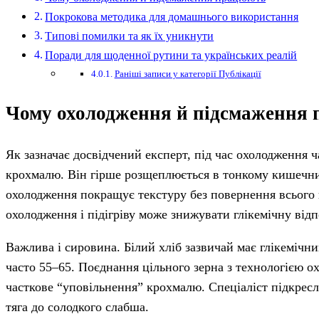
Покрокова методика для домашнього використання
Типові помилки та як їх уникнути
Поради для щоденної рутини та українських реалій
Раніші записи у категорії Публікації
Чому охолодження й підсмаження
Як зазначає досвідчений експерт, під час охолодження 
крохмалю. Він гірше розщеплюється в тонкому кишечни
охолодження покращує текстуру без повернення всього
охолодження і підігріву може знижувати глікемічну від
Важлива і сировина. Білий хліб зазвичай має глікемічн
часто 55–65. Поєднання цільного зерна з технологією 
часткове “уповільнення” крохмалю. Спеціаліст підкресл
тяга до солодкого слабша.