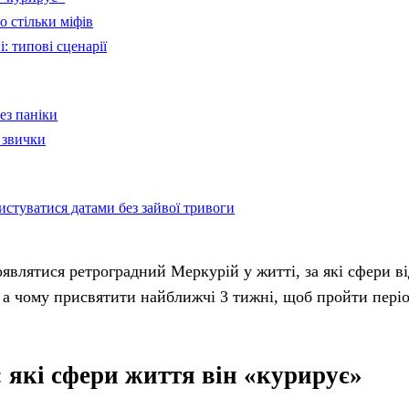
о стільки міфів
: типові сценарії
ез паніки
 звички
истуватися датами без зайвої тривоги
влятися ретроградний Меркурій у житті, за які сфери ві
, а чому присвятити найближчі 3 тижні, щоб пройти пері
: які сфери життя він «курирує»