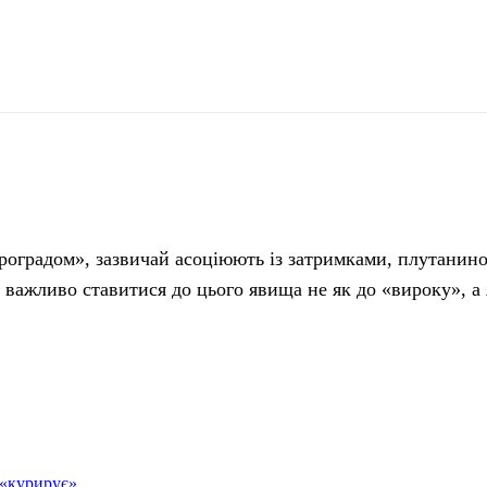
поділіться
троградом», зазвичай асоціюють із затримками, плутанин
 важливо ставитися до цього явища не як до «вироку», а
 «курирує»