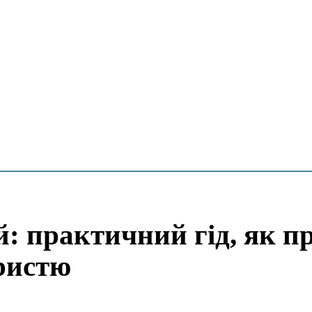
: практичний гід, як п
ористю