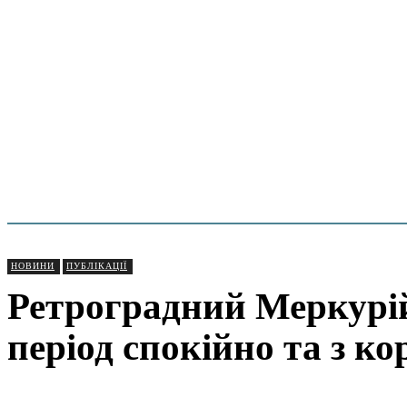
НОВИНИ
ПУБЛІКАЦІЇ
Ретроградний Меркурій
період спокійно та з к