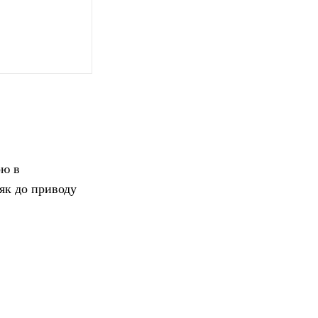
ою в
 як до приводу