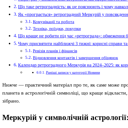
Що таке ретроградність: як це пояснюють і чому навкол
Як «програється» ретроградний Меркурій у повсякденні
Комунікації та робота
Техніка, поїздки, покупки
Що краще не робити під час «ретрограда»: обмеження б
Чому присвятити найближчі 3 тижні: корисні справи та
Ревізія планів і фінансів
Відновлення контактів і завершення обіцянок
Календар ретроградного Меркурія на 2024–2025: як кор
Раніші записи у категорії Новини
Нижче — практичний матеріал про те, як саме може проя
планета в астрологічній символіці, що краще відкласти
зібрано.
Меркурій у символічній астрології