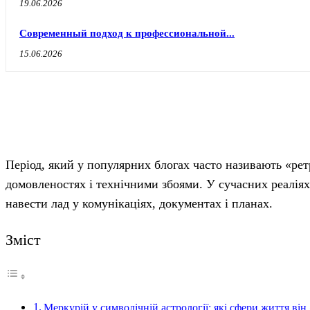
19.06.2026
Современный подход к профессиональной...
15.06.2026
Період, який у популярних блогах часто називають «ре
домовленостях і технічними збоями. У сучасних реаліях
навести лад у комунікаціях, документах і планах.
Зміст
Меркурій у символічній астрології: які сфери життя він