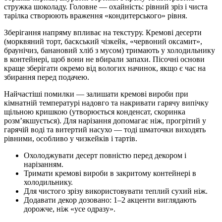
стружка шоколаду. Головне — охайність: рівний зріз і чиста
тарілка створюють враження «кондитерського» рівня.
Зберігання напряму впливає на текстуру. Кремові десерти
(морквяний торт, баскський чізкейк, «червоний оксамит»,
браунічиз, банановий хліб з мусом) тримають у холодильнику
в контейнері, щоб вони не вбирали запахи. Пісочні основи
краще зберігати окремо від вологих начинок, якщо є час на
збирання перед подачею.
Найчастіші помилки — залишати кремові вироби при
кімнатній температурі надовго та накривати гарячу випічку
щільною кришкою (утворюється конденсат, скоринка
розм’якшується). Для нарізання допомагає ніж, прогрітий у
гарячій воді та витертий насухо — тоді шматочки виходять
рівними, особливо у чизкейків і тартів.
Охолоджувати десерт повністю перед декором і
нарізанням.
Тримати кремові вироби в закритому контейнері в
холодильнику.
Для чистого зрізу використовувати теплий сухий ніж.
Додавати декор дозовано: 1–2 акценти виглядають
дорожче, ніж «усе одразу».