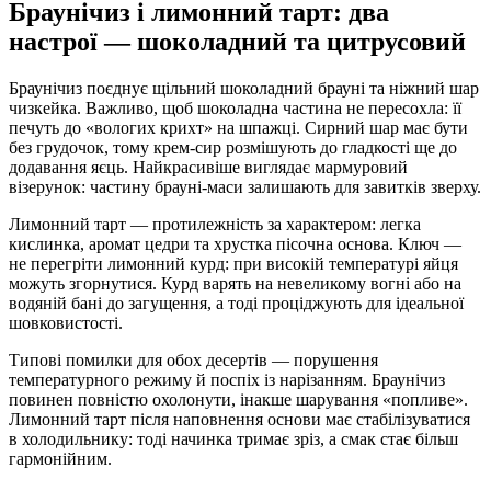
Браунічиз і лимонний тарт: два
настрої — шоколадний та цитрусовий
Браунічиз поєднує щільний шоколадний брауні та ніжний шар
чизкейка. Важливо, щоб шоколадна частина не пересохла: її
печуть до «вологих крихт» на шпажці. Сирний шар має бути
без грудочок, тому крем-сир розмішують до гладкості ще до
додавання яєць. Найкрасивіше виглядає мармуровий
візерунок: частину брауні-маси залишають для завитків зверху.
Лимонний тарт — протилежність за характером: легка
кислинка, аромат цедри та хрустка пісочна основа. Ключ —
не перегріти лимонний курд: при високій температурі яйця
можуть згорнутися. Курд варять на невеликому вогні або на
водяній бані до загущення, а тоді проціджують для ідеальної
шовковистості.
Типові помилки для обох десертів — порушення
температурного режиму й поспіх із нарізанням. Браунічиз
повинен повністю охолонути, інакше шарування «попливе».
Лимонний тарт після наповнення основи має стабілізуватися
в холодильнику: тоді начинка тримає зріз, а смак стає більш
гармонійним.