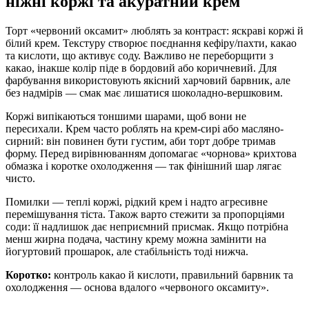
ніжні коржі та акуратний крем
Торт «червоний оксамит» люблять за контраст: яскраві коржі й
білий крем. Текстуру створює поєднання кефіру/пахти, какао
та кислоти, що активує соду. Важливо не переборщити з
какао, інакше колір піде в бордовий або коричневий. Для
фарбування використовують якісний харчовий барвник, але
без надмірів — смак має лишатися шоколадно-вершковим.
Коржі випікаються тоншими шарами, щоб вони не
пересихали. Крем часто роблять на крем-сирі або масляно-
сирний: він повинен бути густим, аби торт добре тримав
форму. Перед вирівнюванням допомагає «чорнова» крихтова
обмазка і коротке охолодження — так фінішний шар лягає
чисто.
Помилки — теплі коржі, рідкий крем і надто агресивне
перемішування тіста. Також варто стежити за пропорціями
соди: її надлишок дає неприємний присмак. Якщо потрібна
менш жирна подача, частину крему можна замінити на
йогуртовий прошарок, але стабільність тоді нижча.
Коротко:
контроль какао й кислоти, правильний барвник та
охолодження — основа вдалого «червоного оксамиту».