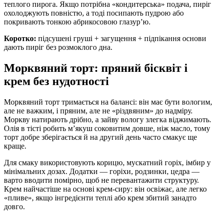
теплого пирога. Якщо потрібна «кондитерська» подача, пиріг
охолоджують повністю, а тоді посипають пудрою або
покривають тонкою абрикосовою глазур’ю.
Коротко:
підсушені груші + загущення + підпікання основи
дають пиріг без розмоклого дна.
Морквяний торт: пряний бісквіт і
крем без нудотності
Морквяний торт тримається на балансі: він має бути вологим,
але не важким, і пряним, але не «різдвяним» до надміру.
Моркву натирають дрібно, а зайву вологу злегка віджимають.
Олія в тісті робить м’якуш соковитим довше, ніж масло, тому
торт добре зберігається й на другий день часто смакує ще
краще.
Для смаку використовують корицю, мускатний горіх, імбир у
мінімальних дозах. Додатки — горіхи, родзинки, цедра —
варто вводити помірно, щоб не перевантажити структуру.
Крем найчастіше на основі крем-сиру: він освіжає, але легко
«пливе», якщо інгредієнти теплі або крем збитий занадто
довго.