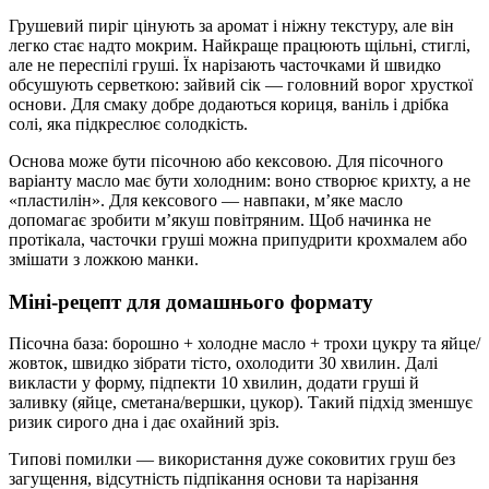
Грушевий пиріг цінують за аромат і ніжну текстуру, але він
легко стає надто мокрим. Найкраще працюють щільні, стиглі,
але не переспілі груші. Їх нарізають часточками й швидко
обсушують серветкою: зайвий сік — головний ворог хрусткої
основи. Для смаку добре додаються кориця, ваніль і дрібка
солі, яка підкреслює солодкість.
Основа може бути пісочною або кексовою. Для пісочного
варіанту масло має бути холодним: воно створює крихту, а не
«пластилін». Для кексового — навпаки, м’яке масло
допомагає зробити м’якуш повітряним. Щоб начинка не
протікала, часточки груші можна припудрити крохмалем або
змішати з ложкою манки.
Міні-рецепт для домашнього формату
Пісочна база: борошно + холодне масло + трохи цукру та яйце/
жовток, швидко зібрати тісто, охолодити 30 хвилин. Далі
викласти у форму, підпекти 10 хвилин, додати груші й
заливку (яйце, сметана/вершки, цукор). Такий підхід зменшує
ризик сирого дна і дає охайний зріз.
Типові помилки — використання дуже соковитих груш без
загущення, відсутність підпікання основи та нарізання