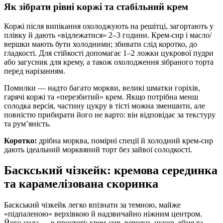
Як зібрати рівні коржі та стабільний крем
Коржі після випікання охолоджують на решітці, загортають у
плівку й дають «відлежатися» 2–3 години. Крем-сир і масло/
вершки мають бути холодними; збивати слід коротко, до
гладкості. Для стійкості допомагає 1–2 ложки цукрової пудри
або загусник для крему, а також охолодження зібраного торта
перед нарізанням.
Помилки — надто багато моркви, великі шматки горіхів,
гарячі коржі та «перезбитий» крем. Якщо потрібна менш
солодка версія, частину цукру в тісті можна зменшити, але
повністю прибирати його не варто: він відповідає за текстуру
та рум’яність.
Коротко:
дрібна морква, помірні спеції й холодний крем-сир
дають ідеальний морквяний торт без зайвої солодкості.
Баскський чізкейк: кремова серединка
та карамелізована скоринка
Баскський чізкейк легко впізнати за темною, майже
«підпаленою» верхівкою й надзвичайно ніжним центром.
Його сила — в простоті: крем-сир, вершки, цукор, яйця та