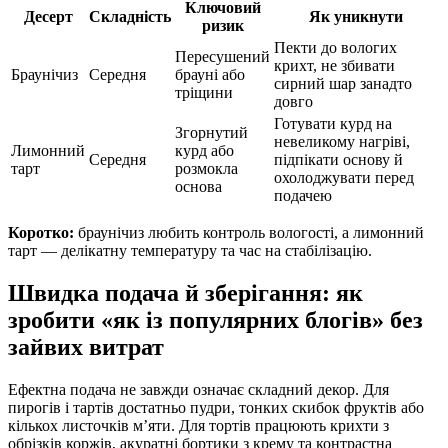
Ключовий
Десерт
Складність
Як уникнути
ризик
Пекти до вологих
Пересушений
крихт, не збивати
Браунічиз
Середня
брауні або
сирний шар занадто
тріщини
довго
Готувати курд на
Згорнутий
невеликому нагріві,
Лимонний
курд або
Середня
підпікати основу й
тарт
розмокла
охолоджувати перед
основа
подачею
Коротко:
браунічиз любить контроль вологості, а лимонний
тарт — делікатну температуру та час на стабілізацію.
Швидка подача й зберігання: як
зробити «як із популярних блогів» без
зайвих витрат
Ефектна подача не завжди означає складний декор. Для
пирогів і тартів достатньо пудри, тонких скибок фруктів або
кількох листочків м’яти. Для тортів працюють крихти з
обрізків коржів, акуратні бортики з крему та контрастна