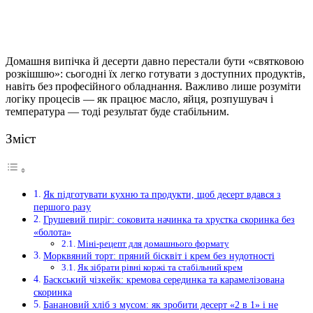
Домашня випічка й десерти давно перестали бути «святковою
розкішшю»: сьогодні їх легко готувати з доступних продуктів,
навіть без професійного обладнання. Важливо лише розуміти
логіку процесів — як працює масло, яйця, розпушувач і
температура — тоді результат буде стабільним.
Зміст
Як підготувати кухню та продукти, щоб десерт вдався з
першого разу
Грушевий пиріг: соковита начинка та хрустка скоринка без
«болота»
Міні-рецепт для домашнього формату
Морквяний торт: пряний бісквіт і крем без нудотності
Як зібрати рівні коржі та стабільний крем
Баскський чізкейк: кремова серединка та карамелізована
скоринка
Банановий хліб з мусом: як зробити десерт «2 в 1» і не