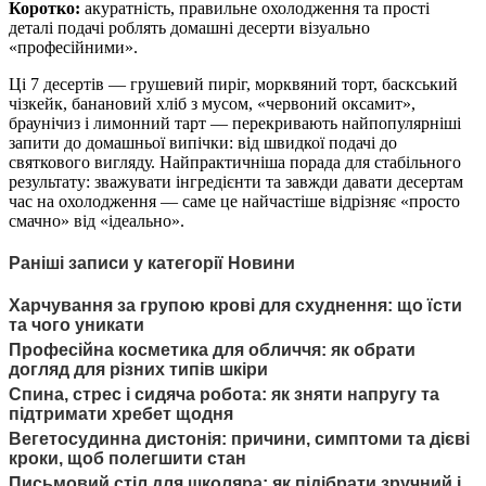
Коротко:
акуратність, правильне охолодження та прості
деталі подачі роблять домашні десерти візуально
«професійними».
Ці 7 десертів — грушевий пиріг, морквяний торт, баскський
чізкейк, банановий хліб з мусом, «червоний оксамит»,
браунічиз і лимонний тарт — перекривають найпопулярніші
запити до домашньої випічки: від швидкої подачі до
святкового вигляду. Найпрактичніша порада для стабільного
результату: зважувати інгредієнти та завжди давати десертам
час на охолодження — саме це найчастіше відрізняє «просто
смачно» від «ідеально».
Раніші записи у категорії Новини
Харчування за групою крові для схуднення: що їсти
та чого уникати
Професійна косметика для обличчя: як обрати
догляд для різних типів шкіри
Спина, стрес і сидяча робота: як зняти напругу та
підтримати хребет щодня
Вегетосудинна дистонія: причини, симптоми та дієві
кроки, щоб полегшити стан
Письмовий стіл для школяра: як підібрати зручний і