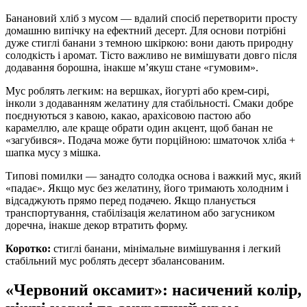
Банановий хліб з мусом — вдалий спосіб перетворити просту
домашню випічку на ефектний десерт. Для основи потрібні
дуже стиглі банани з темною шкіркою: вони дають природну
солодкість і аромат. Тісто важливо не вимішувати довго після
додавання борошна, інакше м’якуш стане «гумовим».
Мус роблять легким: на вершках, йогурті або крем-сирі,
інколи з додаванням желатину для стабільності. Смаки добре
поєднуються з кавою, какао, арахісовою пастою або
карамеллю, але краще обрати один акцент, щоб банан не
«загубився». Подача може бути порційною: шматочок хліба +
шапка мусу з мішка.
Типові помилки — занадто солодка основа і важкий мус, який
«падає». Якщо мус без желатину, його тримають холодним і
відсаджують прямо перед подачею. Якщо планується
транспортування, стабілізація желатином або загусником
доречна, інакше декор втратить форму.
Коротко:
стиглі банани, мінімальне вимішування і легкий
стабільний мус роблять десерт збалансованим.
«Червоний оксамит»: насичений колір,