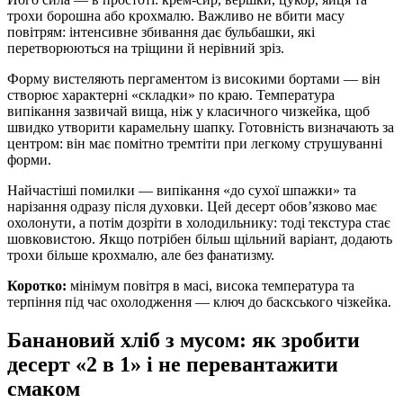
трохи борошна або крохмалю. Важливо не вбити масу
повітрям: інтенсивне збивання дає бульбашки, які
перетворюються на тріщини й нерівний зріз.
Форму вистеляють пергаментом із високими бортами — він
створює характерні «складки» по краю. Температура
випікання зазвичай вища, ніж у класичного чизкейка, щоб
швидко утворити карамельну шапку. Готовність визначають за
центром: він має помітно тремтіти при легкому струшуванні
форми.
Найчастіші помилки — випікання «до сухої шпажки» та
нарізання одразу після духовки. Цей десерт обов’язково має
охолонути, а потім дозріти в холодильнику: тоді текстура стає
шовковистою. Якщо потрібен більш щільний варіант, додають
трохи більше крохмалю, але без фанатизму.
Коротко:
мінімум повітря в масі, висока температура та
терпіння під час охолодження — ключ до баскського чізкейка.
Банановий хліб з мусом: як зробити
десерт «2 в 1» і не перевантажити
смаком