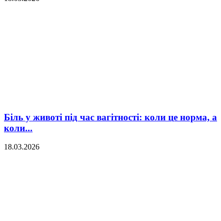
Біль у животі під час вагітності: коли це норма, а
коли...
18.03.2026