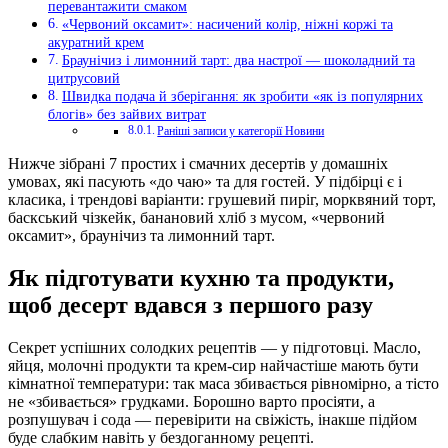
перевантажити смаком
«Червоний оксамит»: насичений колір, ніжні коржі та
акуратний крем
Браунічиз і лимонний тарт: два настрої — шоколадний та
цитрусовий
Швидка подача й зберігання: як зробити «як із популярних
блогів» без зайвих витрат
Раніші записи у категорії Новини
Нижче зібрані 7 простих і смачних десертів у домашніх
умовах, які пасують «до чаю» та для гостей. У підбірці є і
класика, і трендові варіанти: грушевий пиріг, морквяний торт,
баскський чізкейк, банановий хліб з мусом, «червоний
оксамит», браунічиз та лимонний тарт.
Як підготувати кухню та продукти,
щоб десерт вдався з першого разу
Секрет успішних солодких рецептів — у підготовці. Масло,
яйця, молочні продукти та крем-сир найчастіше мають бути
кімнатної температури: так маса збивається рівномірно, а тісто
не «збивається» грудками. Борошно варто просіяти, а
розпушувач і сода — перевірити на свіжість, інакше підйом
буде слабким навіть у бездоганному рецепті.