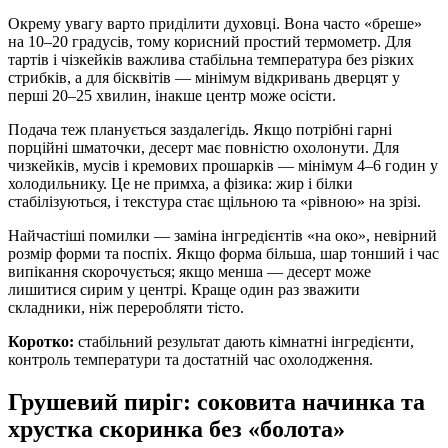
Окрему увагу варто приділити духовці. Вона часто «бреше»
на 10–20 градусів, тому корисний простий термометр. Для
тартів і чізкейків важлива стабільна температура без різких
стрибків, а для бісквітів — мінімум відкривань дверцят у
перші 20–25 хвилин, інакше центр може осісти.
Подача теж планується заздалегідь. Якщо потрібні гарні
порційні шматочки, десерт має повністю охолонути. Для
чизкейків, мусів і кремових прошарків — мінімум 4–6 годин у
холодильнику. Це не примха, а фізика: жир і білки
стабілізуються, і текстура стає щільною та «рівною» на зрізі.
Найчастіші помилки — заміна інгредієнтів «на око», невірний
розмір форми та поспіх. Якщо форма більша, шар тонший і час
випікання скорочується; якщо менша — десерт може
лишитися сирим у центрі. Краще один раз зважити
складники, ніж переробляти тісто.
Коротко:
стабільний результат дають кімнатні інгредієнти,
контроль температури та достатній час охолодження.
Грушевий пиріг: соковита начинка та
хрустка скоринка без «болота»