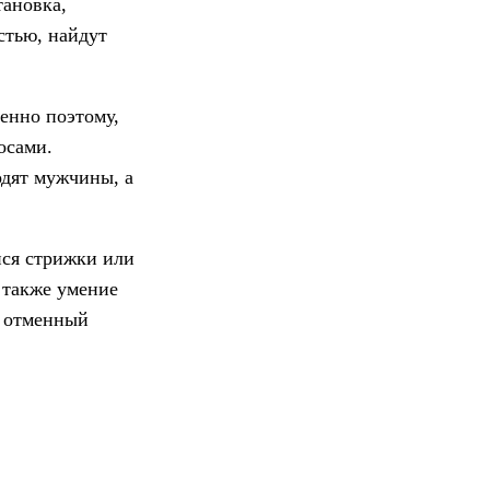
тановка,
стью, найдут
менно поэтому,
осами.
одят мужчины, а
йся стрижки или
 также умение
ь отменный