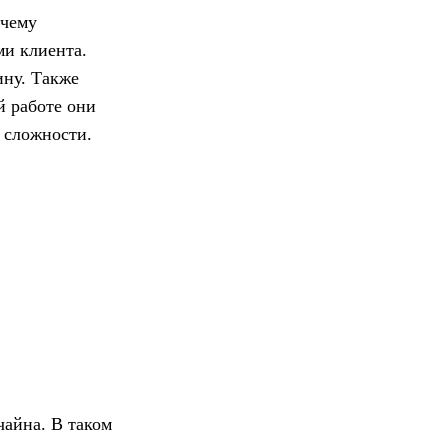
 чему
ми клиента.
ину. Также
й работе они
 сложности.
чайна. В таком