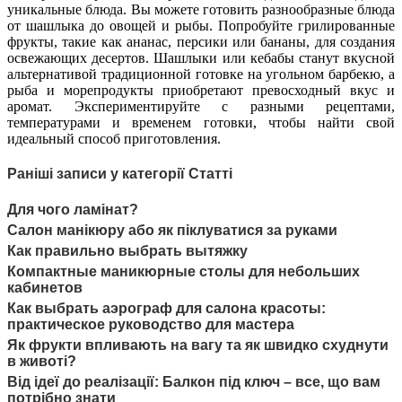
уникальные блюда. Вы можете готовить разнообразные блюда
от шашлыка до овощей и рыбы. Попробуйте грилированные
фрукты, такие как ананас, персики или бананы, для создания
освежающих десертов. Шашлыки или кебабы станут вкусной
альтернативой традиционной готовке на угольном барбекю, а
рыба и морепродукты приобретают превосходный вкус и
аромат. Экспериментируйте с разными рецептами,
температурами и временем готовки, чтобы найти свой
идеальный способ приготовления.
Раніші записи у категорії Статті
Для чого ламінат?
Салон манікюру або як піклуватися за руками
Как правильно выбрать вытяжку
Компактные маникюрные столы для небольших
кабинетов
Как выбрать аэрограф для салона красоты:
практическое руководство для мастера
Як фрукти впливають на вагу та як швидко схуднути
в животі?
Від ідеї до реалізації: Балкон під ключ – все, що вам
потрібно знати