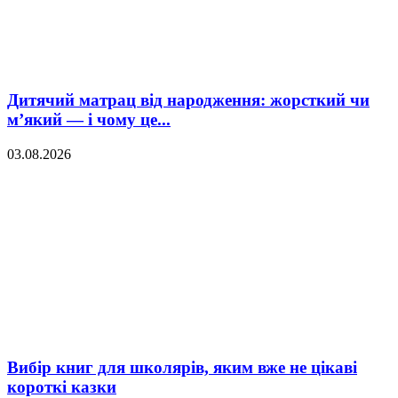
Дитячий матрац від народження: жорсткий чи
м’який — і чому це...
03.08.2026
Вибір книг для школярів, яким вже не цікаві
короткі казки