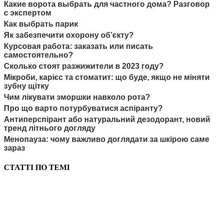
Какие ворота выбрать для частного дома? Разговор
с экспертом
Как выбрать парик
Як забезпечити охорону об’єкту?
Курсовая работа: заказать или писать
самостоятельно?
Сколько стоят разжижители в 2023 году?
Мікроби, карієс та стоматит: що буде, якщо не міняти
зубну щітку
Чим лікувати зморшки навколо рота?
Про що варто потурбуватися аспіранту?
Антиперспірант або натуральний дезодорант, новий
тренд літнього догляду
Менопауза: чому важливо доглядати за шкірою саме
зараз
СТАТТІ ПО ТЕМІ