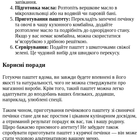
запікання.
Підготовка масла:
Розтопіть вершкове масло в
мікрохвильовці або на водяній чи паровій бані.
Приготування паштету:
Перекладіть запечені печінку
та овочі в чашу кухонного комбайна, додайте
розтоплене масло та подрібніть до однорідного стану.
Якщо у вас немає комбайна, можна скористатися
м’ясорубкою з дрібною решіткою.
Сервірування:
Подайте паштет з шматочками свіжої
зелені. Це чудовий вибір для швидкого перекусу.
Корисні поради
Готуючи паштет вдома, ви завжди будете впевнені в його
якості та натуральності, чого не можна стверджувати про
магазинні вироби. Крім того, такий паштет можна легко
адаптувати до вподобань ваших близьких, додавши,
наприклад, улюблені спеції.
Таким чином, приготування печінкового паштету зі свинячої
печінки стане для вас простим і цікавим кулінарним досвідом,
а отриманий результат порадує як вас, так і вашу родину.
Щиро бажаємо приємного апетиту! Не забудьте також
спробувати приготувати паштет з курячої печінки — він може
стати чудовою альтернативою вашому меню.