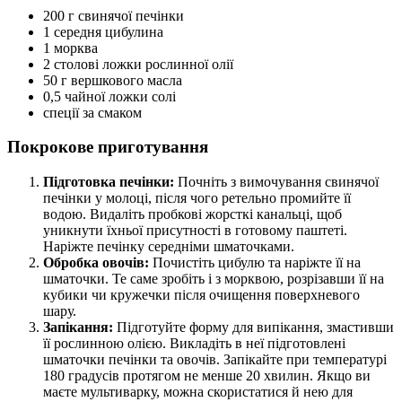
200 г свинячої печінки
1 середня цибулина
1 морква
2 столові ложки рослинної олії
50 г вершкового масла
0,5 чайної ложки солі
спеції за смаком
Покрокове приготування
Підготовка печінки:
Почніть з вимочування свинячої
печінки у молоці, після чого ретельно промийте її
водою. Видаліть пробкові жорсткі канальці, щоб
уникнути їхньої присутності в готовому паштеті.
Наріжте печінку середніми шматочками.
Обробка овочів:
Почистіть цибулю та наріжте її на
шматочки. Те саме зробіть і з морквою, розрізавши її на
кубики чи кружечки після очищення поверхневого
шару.
Запікання:
Підготуйте форму для випікання, змастивши
її рослинною олією. Викладіть в неї підготовлені
шматочки печінки та овочів. Запікайте при температурі
180 градусів протягом не менше 20 хвилин. Якщо ви
маєте мультиварку, можна скористатися й нею для