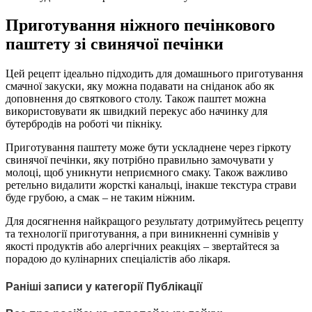
Приготування ніжного печінкового
паштету зі свинячої печінки
Цей рецепт ідеально підходить для домашнього приготування
смачної закуски, яку можна подавати на сніданок або як
доповнення до святкового столу. Також паштет можна
використовувати як швидкий перекус або начинку для
бутербродів на роботі чи пікніку.
Приготування паштету може бути ускладнене через гіркоту
свинячої печінки, яку потрібно правильно замочувати у
молоці, щоб уникнути неприємного смаку. Також важливо
ретельно видалити жорсткі канальці, інакше текстура страви
буде грубою, а смак – не таким ніжним.
Для досягнення найкращого результату дотримуйтесь рецепту
та технології приготування, а при виникненні сумнівів у
якості продуктів або алергічних реакціях – звертайтеся за
порадою до кулінарних спеціалістів або лікаря.
Раніші записи у категорії Публікації