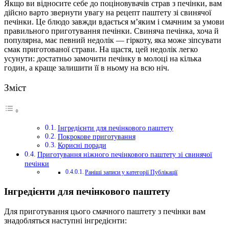
Якщо ви відносите себе до поціновувачів страв з печінки, вам
дійсно варто звернути увагу на рецепт паштету зі свинячої
печінки. Це блюдо завжди вдається м’яким і смачним за умови
правильного приготування печінки. Свиняча печінка, хоча й
популярна, має певний недолік — гіркоту, яка може зіпсувати
смак приготованої страви. На щастя, цей недолік легко
усунути: достатньо замочити печінку в молоці на кілька
годин, а краще залишити її в ньому на всю ніч.
Зміст
Інгредієнти для печінкового паштету
Покрокове приготування
Корисні поради
Приготування ніжного печінкового паштету зі свинячої
печінки
Раніші записи у категорії Публікації
Інгредієнти для печінкового паштету
Для приготування цього смачного паштету з печінки вам
знадобляться наступні інгредієнти: