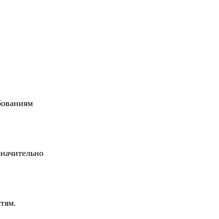
бованиям
значительно
тям.