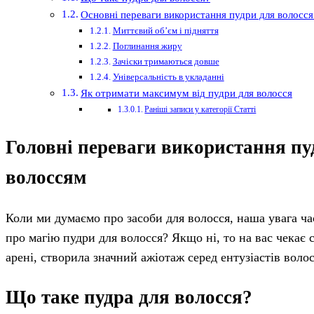
Основні переваги використання пудри для волосс
Миттєвий об’єм і підняття
Поглинання жиру
Зачіски тримаються довше
Універсальність в укладанні
Як отримати максимум від пудри для волосся
Раніші записи у категорії Статті
Головні переваги використання пуд
волоссям
Коли ми думаємо про засоби для волосся, наша увага ча
про магію пудри для волосся? Якщо ні, то на вас чекає
арені, створила значний ажіотаж серед ентузіастів волос
Що таке пудра для волосся?