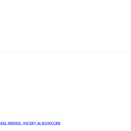
поділіться
она змінює догляд за волоссям