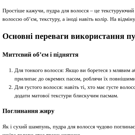
Простіше кажучи, пудра для волосся – це текстуруючий 
волоссю об’єм, текстуру, а іноді навіть колір. На відмін
Основні переваги використання пу
Миттєвий об’єм і підняття
Для тонкого волосся: Якщо ви боретеся з млявим 
прилипає до окремих пасом, роблячи їх повнішим
Для густого волосся: навіть ті, хто має густе воло
додати матової текстури блискучим пасмам.
Поглинання жиру
Як і сухий шампунь, пудра для волосся чудово поглинає 
шкіра голови стає трохи жирною.