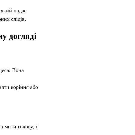
 який надає
рних слідів.
у догляді
деса. Вона
няти коріння або
а мити голову, і