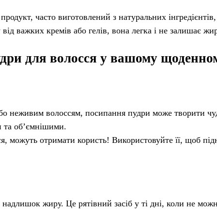
продукт, часто виготовлений з натуральних інгредієнтів,
у від важких кремів або гелів, вона легка і не залишає жи
дри для волосся у вашому щоденном
або неживим волоссям, посипання пудри може творити чу
и та об’ємнішими.
сся, можуть отримати користь! Використовуйте її, щоб під
надлишок жиру. Це рятівний засіб у ті дні, коли не можн