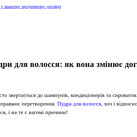
я у вашому щоденному догляді
ри для волосся: як вона змінює дог
сто звертається до шампунів, кондиціонерів та сировато
 справжнє перетворення.
Пудра для волосся
, хоч і відносн
ся, і на те є вагомі причини!