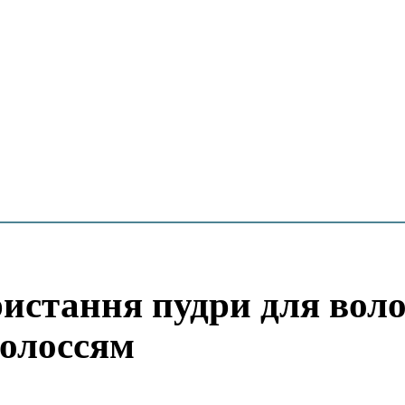
истання пудри для воло
волоссям