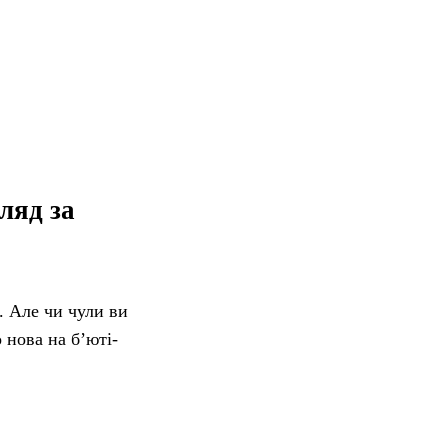
ляд за
к.
Але чи чули ви
о нова на б’юті-