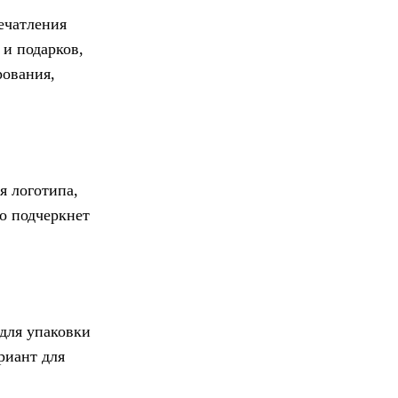
ечатления
 и подарков,
рования,
я логотипа,
о подчеркнет
для упаковки
риант для