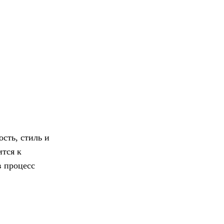
сть, стиль и
ится к
в процесс