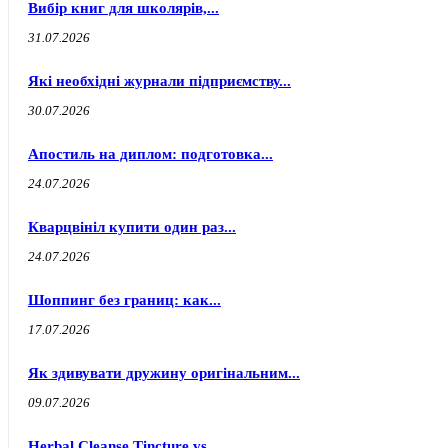
Вибір книг для школярів,...
31.07.2026
Які необхідні журнали підприємству...
30.07.2026
Апостиль на диплом: подготовка...
24.07.2026
Кварцвініл купити один раз...
24.07.2026
Шоппинг без границ: как...
17.07.2026
Як здивувати дружину оригінальним...
09.07.2026
Herbal Cleanse Tincture vs...