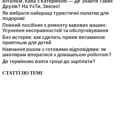
Віталієм, Кава з Катериною — Де Знайти Таких
Друзів? На УхТи, Звісно!
Як вибрати найкращі туристичні палатки для
подорожі
Повний посібник з ремонту кавових машин:
Усунення несправностей та обслуговування
Без истерик: как сделать прием витаминов
приятным для детей
Навчання разом з готовими відповідями: як
школярам впоратися з домашньою роботою?
Де терміново взяти гроші до зарплати?
СТАТТІ ПО ТЕМІ